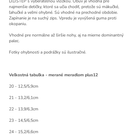
D.D.STEP s vyberateľnou vložkou. Obuv je vhodná pre
najmenšie detičky, ktoré sa učia chodiť, pretože sú mäkučké,
ľahučké a veľmi ohybné. Sú vhodné na prechodné obdobie.
Zapínanie je na suchý zips. Vpredu je vyvýšená guma proti
okopaniu.
Vhodné pre normálne až širšie nohy, aj na mierne dominantný
palec.
Fotky ohybnosti a podrážky sú ilustračné.
Veľkostná tabuľka - merané meradlom plus12
20 - 12,5/5,9cm
21 - 13,2/6,1cm
22 - 13,9/6,3cm
23 - 14,5/6,5cm
24 - 15,2/6,6cm