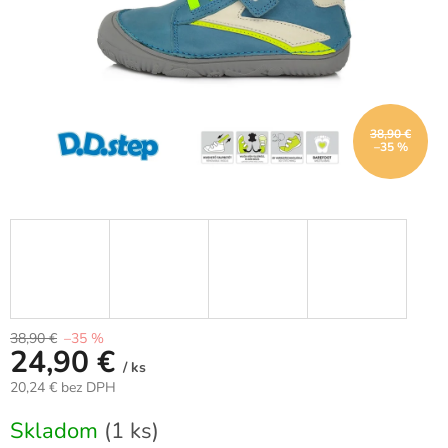
38,90 €
–35 %
38,90 €
–35 %
24,90 €
/ ks
20,24 € bez DPH
Jednotková
Skladom
(1 ks)
cena: