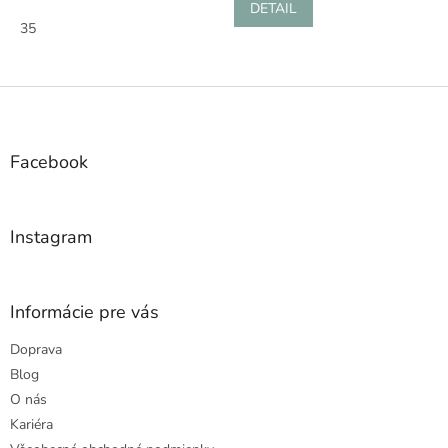
DETAIL
35
Z
á
p
ä
Facebook
t
i
e
Instagram
Informácie pre vás
Doprava
Blog
O nás
Kariéra