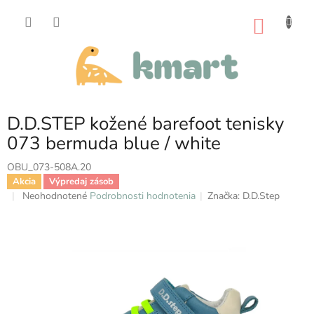
Prejsť
na
NÁKU
obsah
KOŠÍK
D.D.STEP kožené barefoot tenisky
073 bermuda blue / white
OBU_073-508A.20
Akcia
Výpredaj zásob
Priemerné
Neohodnotené
Podrobnosti hodnotenia
Značka:
D.D.Step
hodnotenie
produktu
je
0,0
z
5
hviezdičiek.