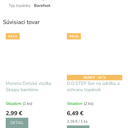
Typ topánky
:
Barefoot
Súvisiaci tovar
Akcia
Akcia
10,99 €
–40 %
Moneta Detské vložky
D.D.STEP Set na údržbu a
Skippy bambino
ochranu topánok
Skladom
(1 ks)
Skladom
(2 ks)
2,99 €
6,49 €
Jednotková
2,16 € / 1 ks
DETAIL
cena: