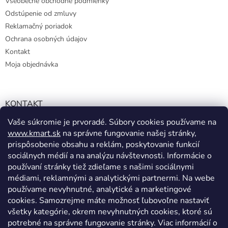
Všeobecné obchodné podmienky
Odstúpenie od zmluvy
Reklamačný poriadok
Ochrana osobných údajov
Kontakt
Moja objednávka
KONTAKT
Vaše súkromie je prvoradé. Súbory cookies používame na
info@kmart.sk
www.kmart.sk
na správne fungovanie našej stránky,
+421 947 979 193
prispôsobenie obsahu a reklám, poskytovanie funkcií
+421 947 979 193
sociálnych médií a na analýzu návštevnosti. Informácie o
používaní stránky tiež zdieľame s našimi sociálnymi
facebook.com/Kolieramarket
médiami, reklamnými a analytickými partnermi. Na webe
používame nevyhnutné, analytické a marketingové
cookies. Samozrejme máte možnosť ľubovoľne nastaviť
všetky kategórie, okrem nevyhnutných cookies, ktoré sú
potrebné na správne fungovanie stránky. Viac informácií o