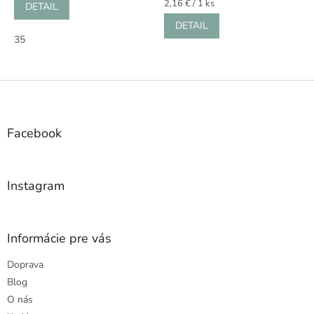
Jednotková
2,16 € / 1 ks
DETAIL
cena:
DETAIL
35
Z
á
p
ä
Facebook
t
i
e
Instagram
Informácie pre vás
Doprava
Blog
O nás