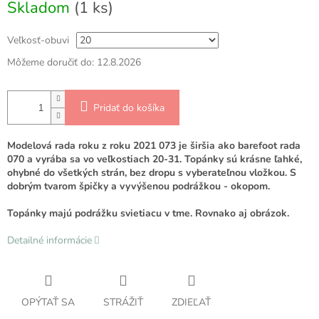
Skladom
(1 ks)
cena:
Veľkosť-obuvi
Môžeme doručiť do:
12.8.2026
Pridať do košíka
Modelová rada roku z roku 2021 073 je širšia ako barefoot rada
070 a vyrába sa vo veľkostiach 20-31. Topánky sú krásne ľahké,
ohybné do všetkých strán, bez dropu s vyberateľnou vložkou. S
dobrým tvarom špičky a vyvýšenou podrážkou - okopom.
Topánky majú podrážku svietiacu v tme. Rovnako aj obrázok.
Detailné informácie
OPÝTAŤ SA
STRÁŽIŤ
ZDIEĽAŤ