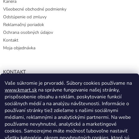
Kariéra
Všeobecné obchodné podmienky
Odstúpenie od zmluvy
Reklamačný poriadok
Ochrana osobných údajov
Kontakt
Moja objednávka
KONTAKT
Vaše súkromie je prvoradé. Súbory cookies používame na
info@kmart.sk
www.kmart.sk
na správne fungovanie našej stránky,
+421 947 979 193
prispôsobenie obsahu a reklám, poskytovanie funkcií
+421 947 979 193
sociálnych médií a na analýzu návštevnosti. Informácie o
používaní stránky tiež zdieľame s našimi sociálnymi
facebook.com/Kolieramarket
médiami, reklamnými a analytickými partnermi. Na webe
používame nevyhnutné, analytické a marketingové
cookies. Samozrejme máte možnosť ľubovoľne nastaviť
všetky kategórie, okrem nevyhnutných cookies, ktoré sú