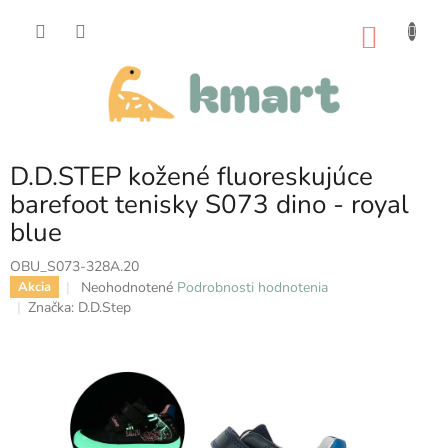
Prejsť
na
NÁKU
obsah
KOŠÍK
D.D.STEP kožené fluoreskujúce
barefoot tenisky S073 dino - royal
blue
OBU_S073-328A.20
Priemerné
Neohodnotené
Podrobnosti hodnotenia
Akcia
hodnotenie
Značka:
D.D.Step
produktu
je
0,0
z
5
hviezdičiek.