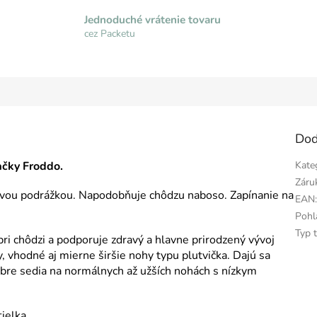
Jednoduché vrátenie tovaru
cez Packetu
Dod
čky Froddo.
Kate
Záru
ovou podrážkou. Napodobňuje chôdzu naboso. Zapínanie na
EAN
Pohl
Typ 
a pri chôdzi a podporuje zdravý a hlavne prirodzený vývoj
 vhodné aj mierne širšie nohy typu plutvička. Dajú sa
dobre sedia na normálnych až užších nohách s nízkym
tielka.