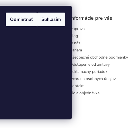
gram
Informácie pre vás
Odmietnuť
Súhlasím
Doprava
Blog
O nás
Kariéra
Všeobecné obchodné podmienky
Odstúpenie od zmluvy
Reklamačný poriadok
Ochrana osobných údajov
Kontakt
Moja objednávka
aviť nastavenie cookies