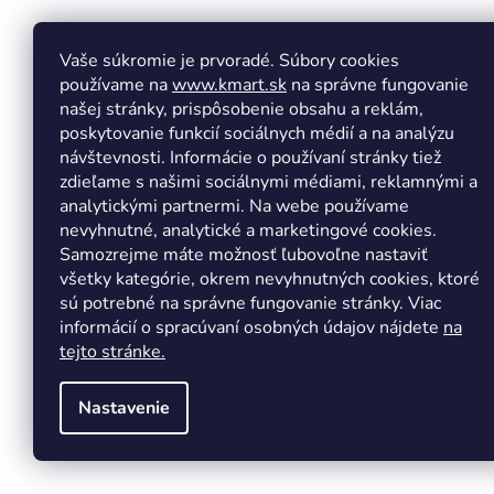
p
ä
t
Vaše súkromie je prvoradé. Súbory cookies
Facebook
Insta
i
používame na
www.kmart.sk
na správne fungovanie
e
našej stránky, prispôsobenie obsahu a reklám,
poskytovanie funkcií sociálnych médií a na analýzu
návštevnosti. Informácie o používaní stránky tiež
zdieľame s našimi sociálnymi médiami, reklamnými a
analytickými partnermi. Na webe používame
nevyhnutné, analytické a marketingové cookies.
Samozrejme máte možnosť ľubovoľne nastaviť
všetky kategórie, okrem nevyhnutných cookies, ktoré
sú potrebné na správne fungovanie stránky. Viac
informácií o spracúvaní osobných údajov nájdete
na
tejto stránke.
Nastavenie
Copyright 2026
Kmart.sk
. Všetky práva vyhradené.
Upr