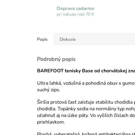
Doprava zadarmo
pri nákupe nad 70 €
Popis
Diskusia
Podrobný popis
BAREFOOT tenisky Base od chorvátskej zna
Ultra ľahká, vzdušná a pohodlná obuv s gum
suchý zips.
Širšia prstová časť zaisťuje stabilitu chodidl
chodidla. Topánky sedia na normálny typ nohy,
utiahnuť aj na úzke päty. Vo vyšších číslach 
priehlavkom.
Plochá, vyberateľná, kožená antibakteriálna s