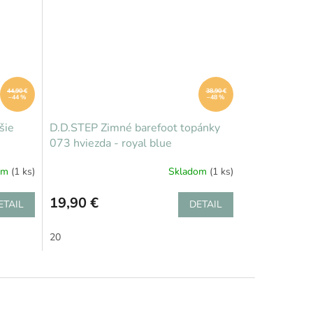
44,90 €
38,90 €
–44 %
–48 %
šie
D.D.STEP Zimné barefoot topánky
073 hviezda - royal blue
om
(1 ks)
Skladom
(1 ks)
19,90 €
ETAIL
DETAIL
20