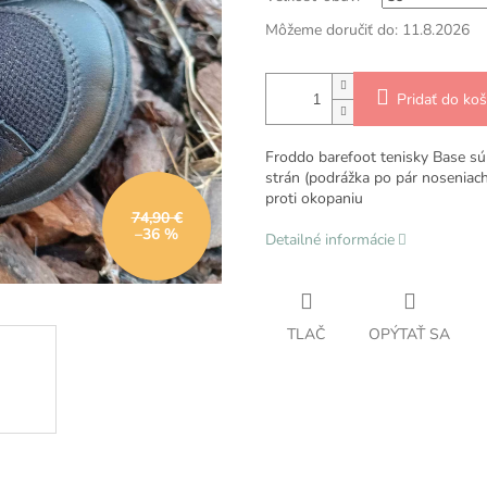
Môžeme doručiť do:
11.8.2026
Pridať do koš
Froddo barefoot tenisky Base sú 
strán (podrážka po pár noseniac
proti okopaniu
74,90 €
–36 %
Detailné informácie
TLAČ
OPÝTAŤ SA