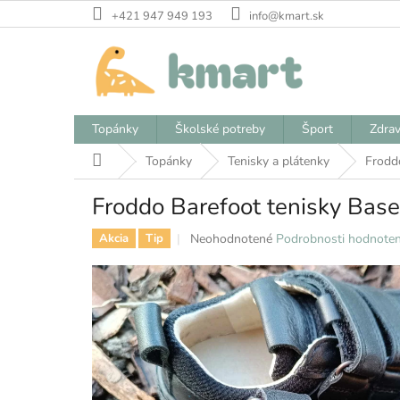
Prejsť
+421 947 949 193
info@kmart.sk
na
obsah
Topánky
Školské potreby
Šport
Zdrav
Domov
Topánky
Tenisky a plátenky
Frodd
Froddo Barefoot tenisky Bas
Priemerné
Neohodnotené
Podrobnosti hodnoten
Akcia
Tip
hodnotenie
produktu
je
0,0
z
5
hviezdičiek.