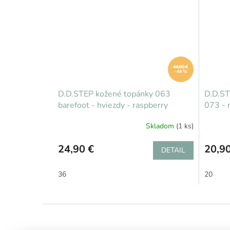
44,90 €
–44 %
D.D.STEP kožené topánky 063
D.D.ST
barefoot - hviezdy - raspberry
073 - 
Skladom
(1 ks)
24,90 €
20,90
DETAIL
36
20
Z
á