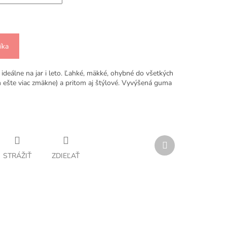
íka
ideálne na jar i leto. Ľahké, mäkké, ohybné do všetkých
h ešte viac zmäkne) a pritom aj štýlové. Vyvýšená guma
Ďalší
produkt
STRÁŽIŤ
ZDIEĽAŤ