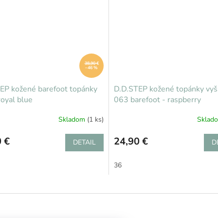
38,90 €
–46 %
EP kožené barefoot topánky
D.D.STEP kožené topánky vyš
royal blue
063 barefoot - raspberry
Skladom
(1 ks)
Sklad
 €
24,90 €
DETAIL
D
36