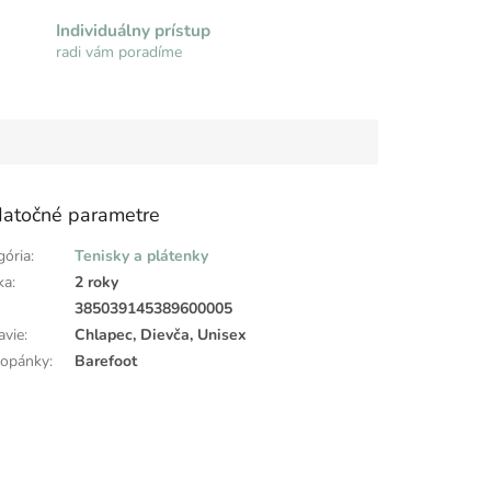
Individuálny prístup
radi vám poradíme
atočné parametre
gória
:
Tenisky a plátenky
ka
:
2 roky
:
385039145389600005
avie
:
Chlapec, Dievča, Unisex
topánky
:
Barefoot