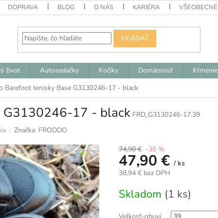
DOPRAVA
BLOG
O NÁS
KARIÉRA
VŠEOBECNÉ
HĽADAŤ
ý život
Autosedačky
Kočíky
Domácnosť
Kŕmenie
o Barefoot tenisky Base G3130246-17 - black
e G3130246-17 - black
FRD_G3130246-17.39
ia
Značka:
FRODDO
74,90 €
–36 %
47,90 €
/ ks
38,94 € bez DPH
Jednotková
Skladom
(1 ks)
cena:
Veľkosť-obuvi