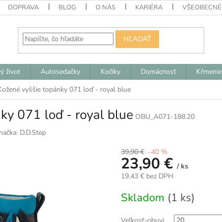
DOPRAVA
BLOG
O NÁS
KARIÉRA
VŠEOBECNÉ
HĽADAŤ
ý život
Autosedačky
Kočíky
Domácnosť
Kŕmenie
Kožené vyššie topánky 071 loď - royal blue
ky 071 loď - royal blue
OBU_A071-188.20
načka:
D.D.Step
39,90 €
–40 %
23,90 €
/ ks
19,43 € bez DPH
Jednotková
Skladom
(1 ks)
cena:
Veľkosť-obuvi