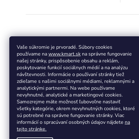
Z
á
p
ä
t
Vaše súkromie je prvoradé. Súbory cookies
Facebook
Insta
i
používame na
www.kmart.sk
na správne fungovanie
e
našej stránky, prispôsobenie obsahu a reklám,
poskytovanie funkcií sociálnych médií a na analýzu
návštevnosti. Informácie o používaní stránky tiež
zdieľame s našimi sociálnymi médiami, reklamnými a
analytickými partnermi. Na webe používame
nevyhnutné, analytické a marketingové cookies.
Samozrejme máte možnosť ľubovoľne nastaviť
všetky kategórie, okrem nevyhnutných cookies, ktoré
sú potrebné na správne fungovanie stránky. Viac
informácií o spracúvaní osobných údajov nájdete
na
tejto stránke.