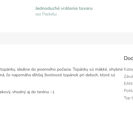
Jednoduché vrátenie tovaru
cez Packetu
Dod
 topánky, ideálne do jesenného počasia. Topánky sú mäkké, ohybné
Kate
á, čo napomáha dlhšej životnosti topánok pri deťoch, ktoré sú
Záru
EAN
Pohl
ekový, vhodný aj do terénu :-).
Typ 