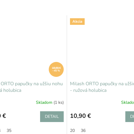
Akcia
19,90 €
–45 %
 ORTO papučky na užšiu nohu
Milash ORTO papučky na užši
á holubica
- ružová holubica
Skladom
(1 ks)
Sklad
 €
10,90 €
DETAIL
D
4
35
20
36