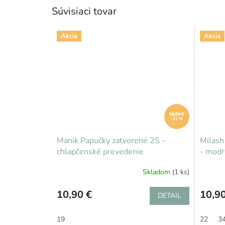
Súvisiaci tovar
Akcia
Akcia
15,90 €
–31 %
Manik Papučky zatvorené 2S -
Milash
chlapčenské prevedenie
- modr
Skladom
(1 ks)
10,90 €
10,90
DETAIL
19
22
3