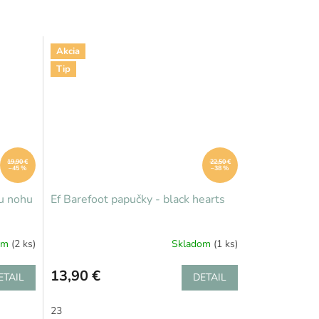
Akcia
Tip
19,90 €
22,50 €
–45 %
–38 %
u nohu
Ef Barefoot papučky - black hearts
om
(2 ks)
Skladom
(1 ks)
13,90 €
ETAIL
DETAIL
23