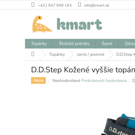
Prejsť
+421 947 949 193
info@kmart.sk
na
obsah
Topánky
Školské potreby
Šport
Zdrav
Domov
Topánky
Jarné / jesenné
D.D.Step 
D.D.Step Kožené vyššie topán
Priemerné
Neohodnotené
Podrobnosti hodnotenia
Z
Akcia
hodnotenie
produktu
je
0,0
z
5
hviezdičiek.