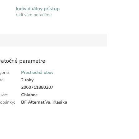
Individuálny prístup
radi vám poradíme
atočné parametre
gória
:
Prechodná obuv
ka
:
2 roky
:
2060711880207
avie
:
Chlapec
topánky
:
BF Alternatíva, Klasika