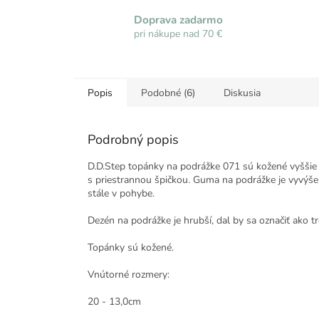
Doprava zadarmo
pri nákupe nad 70 €
Popis
Podobné (6)
Diskusia
Podrobný popis
D.D.Step topánky na podrážke 071 sú kožené vyššie
s priestrannou špičkou. Guma na podrážke je vyvýšen
stále v pohybe.
Dezén na podrážke je hrubší, dal by sa označiť ako tr
Topánky sú kožené.
Vnútorné rozmery:
20 - 13,0cm