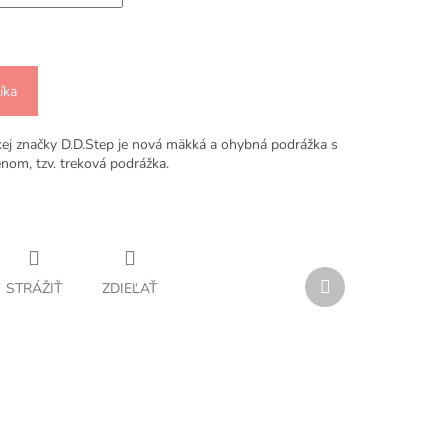
íka
ej značky D.D.Step je nová mäkká a ohybná podrážka s
nom, tzv. treková podrážka.
Ďalší
STRÁŽIŤ
ZDIEĽAŤ
produkt