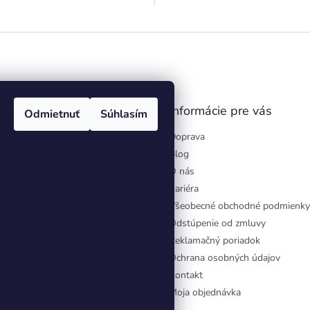
gram
Informácie pre vás
Odmietnuť
Súhlasím
Doprava
Blog
O nás
Kariéra
Všeobecné obchodné podmienky
Odstúpenie od zmluvy
Reklamačný poriadok
Ochrana osobných údajov
Kontakt
Moja objednávka