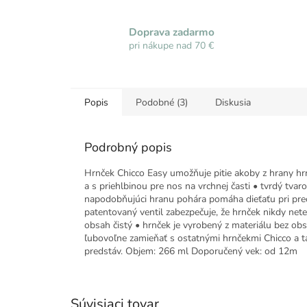
Doprava zadarmo
pri nákupe nad 70 €
Popis
Podobné (3)
Diskusia
Podrobný popis
Hrnček Chicco Easy umožňuje pitie akoby z hrany hrn
a s priehlbinou pre nos na vrchnej časti • tvrdý tva
napodobňujúci hranu pohára pomáha dieťaťu pri prec
patentovaný ventil zabezpečuje, že hrnček nikdy nete
obsah čistý • hrnček je vyrobený z materiálu bez 
ľubovoľne zamieňať s ostatnými hrnčekmi Chicco a t
predstáv. Objem: 266 ml Doporučený vek: od 12m
Súvisiaci tovar