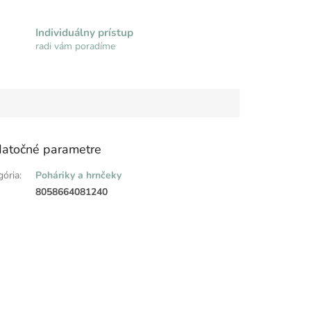
Individuálny prístup
radi vám poradíme
atočné parametre
gória
:
Poháriky a hrnčeky
:
8058664081240