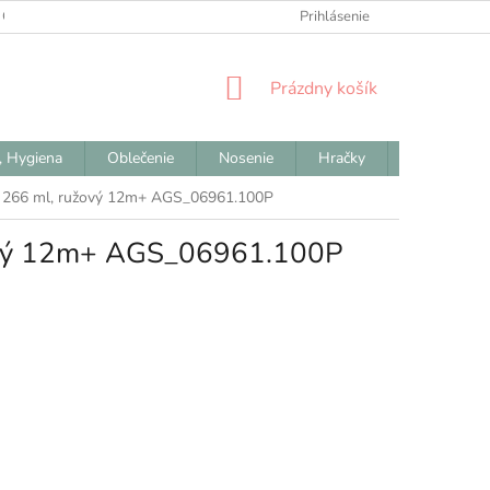
 OBCHODNÉ PODMIENKY
ODSTÚPENIE OD ZMLUVY
Prihlásenie
REKLAM
NÁKUPNÝ
Prázdny košík
KOŠÍK
, Hygiena
Oblečenie
Nosenie
Hračky
Výpredaj
m 266 ml, ružový 12m+ AGS_06961.100P
žový 12m+ AGS_06961.100P