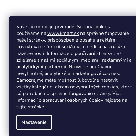
á
p
ä
t
Vaše súkromie je prvoradé. Súbory cookies
Facebook
Insta
i
používame na
www.kmart.sk
na správne fungovanie
e
našej stránky, prispôsobenie obsahu a reklám,
poskytovanie funkcií sociálnych médií a na analýzu
návštevnosti. Informácie o používaní stránky tiež
zdieľame s našimi sociálnymi médiami, reklamnými a
analytickými partnermi. Na webe používame
nevyhnutné, analytické a marketingové cookies.
Samozrejme máte možnosť ľubovoľne nastaviť
všetky kategórie, okrem nevyhnutných cookies, ktoré
sú potrebné na správne fungovanie stránky. Viac
informácií o spracúvaní osobných údajov nájdete
na
tejto stránke.
Nastavenie
Copyright 2026
Kmart.sk
. Všetky práva vyhradené.
Upr