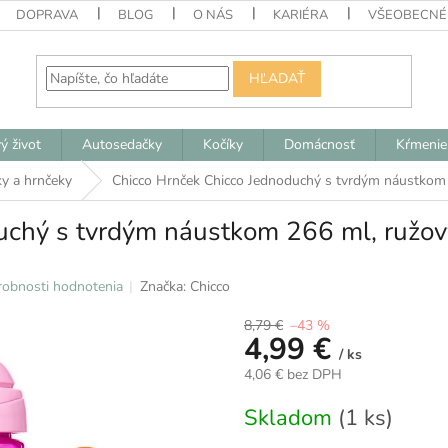
DOPRAVA
BLOG
O NÁS
KARIÉRA
VŠEOBECNÉ
HĽADAŤ
ý život
Autosedačky
Kočíky
Domácnosť
Kŕmenie
ky a hrnčeky
Chicco Hrnček Chicco Jednoduchý s tvrdým náustko
duchý s tvrdým náustkom 266 ml, ru
obnosti hodnotenia
Značka:
Chicco
8,79 €
–43 %
4,99 €
/ ks
4,06 € bez DPH
Jednotková
Skladom
(1 ks)
cena: