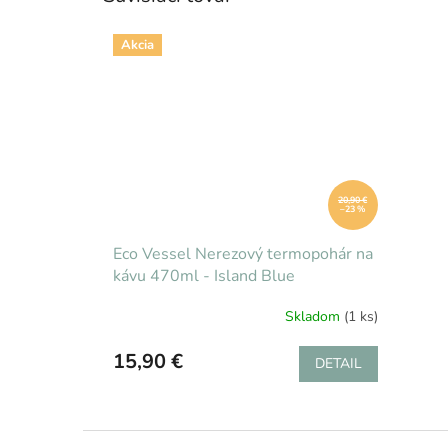
Akcia
20,90 €
–23 %
Eco Vessel Nerezový termopohár na
kávu 470ml - Island Blue
Skladom
(1 ks)
15,90 €
DETAIL
Z