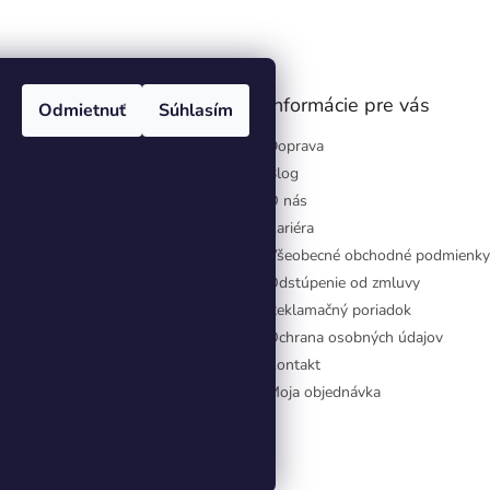
gram
Informácie pre vás
Odmietnuť
Súhlasím
Doprava
Blog
O nás
Kariéra
Všeobecné obchodné podmienky
Odstúpenie od zmluvy
Reklamačný poriadok
Ochrana osobných údajov
Kontakt
Moja objednávka
aviť nastavenie cookies