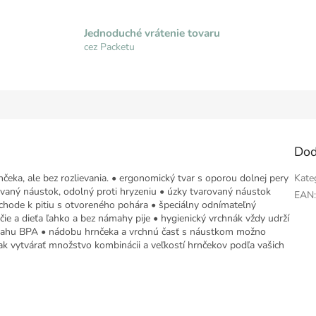
Jednoduché vrátenie tovaru
cez Packetu
Dod
čeka, ale bez rozlievania. • ergonomický tvar s oporou dolnej pery
Kate
rovaný náustok, odolný proti hryzeniu • úzky tvarovaný náustok
EAN
hode k pitiu s otvoreného pohára • špeciálny odnímateľný
čie a dieťa ľahko a bez námahy pije • hygienický vrchnák vždy udrží
obsahu BPA • nádobu hrnčeka a vrchnú časť s náustkom možno
ak vytvárať množstvo kombinácii a veľkostí hrnčekov podľa vašich