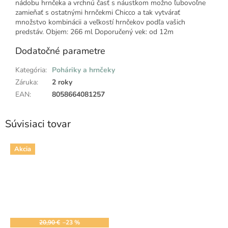
nádobu hrnčeka a vrchnú časť s náustkom možno ľubovoľne
zamieňať s ostatnými hrnčekmi Chicco a tak vytvárať
množstvo kombinácii a veľkostí hrnčekov podľa vašich
predstáv. Objem: 266 ml Doporučený vek: od 12m
Dodatočné parametre
Kategória
:
Poháriky a hrnčeky
Záruka
:
2 roky
EAN
:
8058664081257
Súvisiaci tovar
Akcia
20,90 €
–23 %