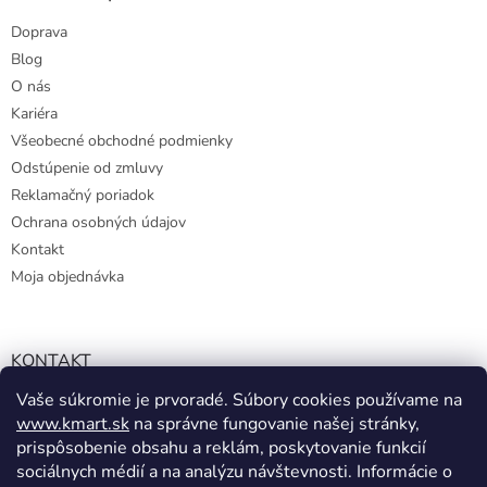
Doprava
Blog
O nás
Kariéra
Všeobecné obchodné podmienky
Odstúpenie od zmluvy
Reklamačný poriadok
Ochrana osobných údajov
Kontakt
Moja objednávka
KONTAKT
Vaše súkromie je prvoradé. Súbory cookies používame na
info@kmart.sk
www.kmart.sk
na správne fungovanie našej stránky,
+421 947 979 193
prispôsobenie obsahu a reklám, poskytovanie funkcií
+421 947 979 193
sociálnych médií a na analýzu návštevnosti. Informácie o