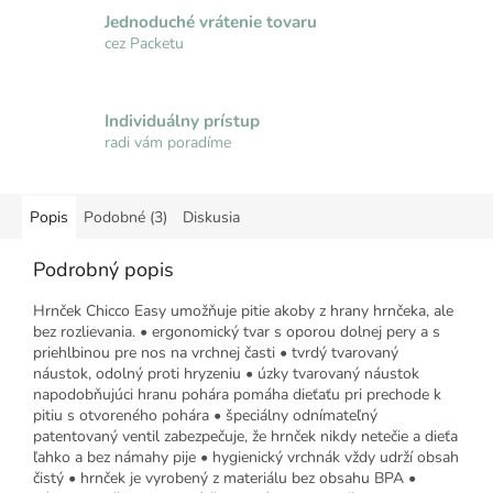
Jednoduché vrátenie tovaru
cez Packetu
Individuálny prístup
radi vám poradíme
Popis
Podobné (3)
Diskusia
Podrobný popis
Hrnček Chicco Easy umožňuje pitie akoby z hrany hrnčeka, ale
bez rozlievania. • ergonomický tvar s oporou dolnej pery a s
priehlbinou pre nos na vrchnej časti • tvrdý tvarovaný
náustok, odolný proti hryzeniu • úzky tvarovaný náustok
napodobňujúci hranu pohára pomáha dieťaťu pri prechode k
pitiu s otvoreného pohára • špeciálny odnímateľný
patentovaný ventil zabezpečuje, že hrnček nikdy netečie a dieťa
ľahko a bez námahy pije • hygienický vrchnák vždy udrží obsah
čistý • hrnček je vyrobený z materiálu bez obsahu BPA •