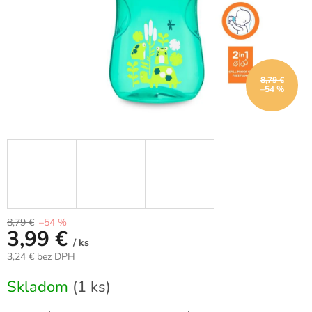
8,79 €
–54 %
8,79 €
–54 %
3,99 €
/ ks
3,24 € bez DPH
Jednotková
Skladom
(1 ks)
cena: