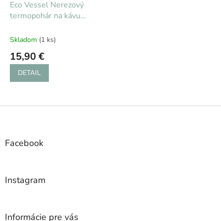
Eco Vessel Nerezový
termopohár na kávu
470ml - Island Blue
Skladom
(1 ks)
15,90 €
DETAIL
Z
á
p
ä
Facebook
t
i
e
Instagram
Informácie pre vás