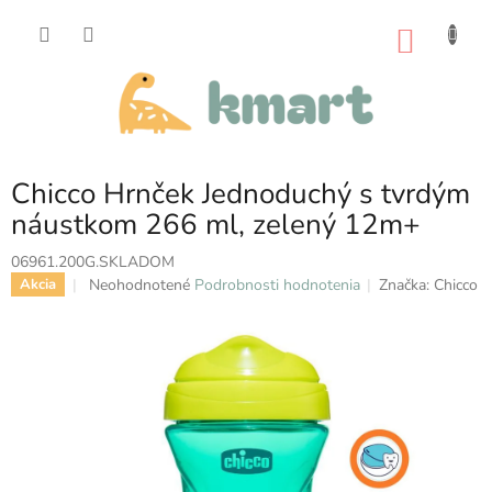
Prejsť
na
NÁKU
obsah
KOŠÍK
Chicco Hrnček Jednoduchý s tvrdým
náustkom 266 ml, zelený 12m+
06961.200G.SKLADOM
Priemerné
Neohodnotené
Podrobnosti hodnotenia
Značka:
Chicco
Akcia
hodnotenie
produktu
je
0,0
z
5
hviezdičiek.