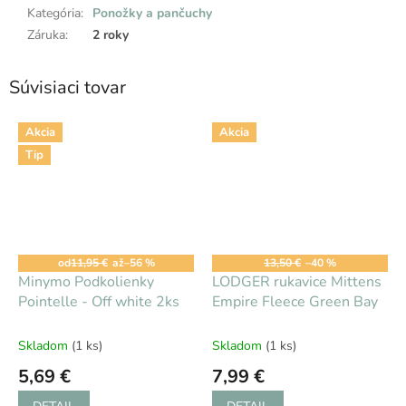
Kategória
:
Ponožky a pančuchy
Záruka
:
2 roky
Súvisiaci tovar
Akcia
Akcia
Tip
od
11,95 €
až
–56 %
13,50 €
–40 %
Minymo Podkolienky
LODGER rukavice Mittens
Pointelle - Off white 2ks
Empire Fleece Green Bay
Skladom
(1 ks)
Skladom
(1 ks)
5,69 €
7,99 €