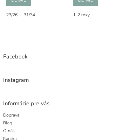
DETAIL
DETAIL
23/26
31/34
1-2 roky
Z
á
p
ä
Facebook
t
i
e
Instagram
Informácie pre vás
Doprava
Blog
O nás
Kariéra