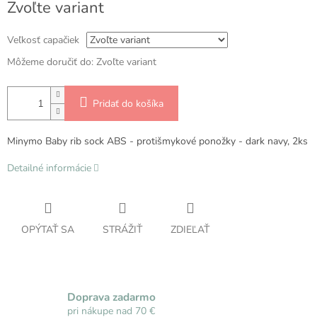
Zvoľte variant
cena:
Veľkosť capačiek
Môžeme doručiť do:
Zvoľte variant
Pridať do košíka
Minymo Baby rib sock ABS - protišmykové ponožky - dark navy, 2ks
Detailné informácie
OPÝTAŤ SA
STRÁŽIŤ
ZDIEĽAŤ
Doprava zadarmo
pri nákupe nad 70 €