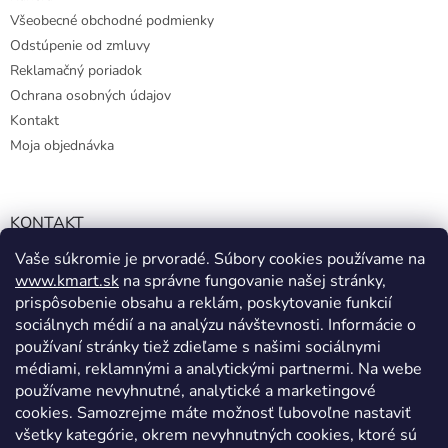
Všeobecné obchodné podmienky
Odstúpenie od zmluvy
Reklamačný poriadok
Ochrana osobných údajov
Kontakt
Moja objednávka
KONTAKT
Vaše súkromie je prvoradé. Súbory cookies používame na
info@kmart.sk
www.kmart.sk
na správne fungovanie našej stránky,
+421 947 979 193
prispôsobenie obsahu a reklám, poskytovanie funkcií
+421 947 979 193
sociálnych médií a na analýzu návštevnosti. Informácie o
používaní stránky tiež zdieľame s našimi sociálnymi
facebook.com/Kolieramarket
médiami, reklamnými a analytickými partnermi. Na webe
používame nevyhnutné, analytické a marketingové
cookies. Samozrejme máte možnosť ľubovoľne nastaviť
všetky kategórie, okrem nevyhnutných cookies, ktoré sú