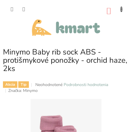
Prejsť
na
NÁKU
obsah
KOŠÍK
Minymo Baby rib sock ABS -
protišmykové ponožky - orchid haze,
2ks
Priemerné
Neohodnotené
Podrobnosti hodnotenia
Akcia
Tip
hodnotenie
Značka:
Minymo
produktu
je
0,0
z
5
hviezdičiek.