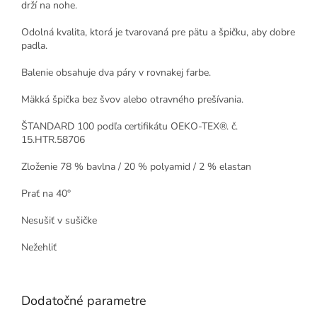
drží na nohe.
Odolná kvalita, ktorá je tvarovaná pre pätu a špičku, aby dobre
padla.
Balenie obsahuje dva páry v rovnakej farbe.
Mäkká špička bez švov alebo otravného prešívania.
ŠTANDARD 100 podľa certifikátu OEKO-TEX®.
č.
15.HTR.58706
Zloženie
78 % bavlna / 20 % polyamid / 2 % elastan
Prať na 40°
Nesušiť v sušičke
Nežehliť
Dodatočné parametre