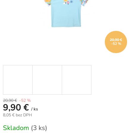
20,90 €
–52 %
20,90 €
–52 %
9,90 €
/ ks
8,05 € bez DPH
Jednotková
Skladom
(3 ks)
cena: