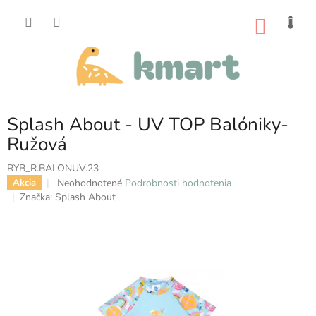
Prejsť
na
NÁKU
obsah
KOŠÍK
Splash About - UV TOP Balóniky-
Ružová
RYB_R.BALONUV.23
Priemerné
Neohodnotené
Podrobnosti hodnotenia
Akcia
hodnotenie
Značka:
Splash About
produktu
je
0,0
z
5
hviezdičiek.