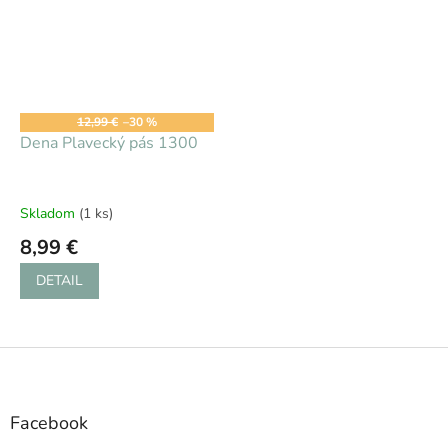
12,99 €
–30 %
Dena Plavecký pás 1300
Skladom
(1 ks)
8,99 €
DETAIL
Z
á
p
ä
Facebook
t