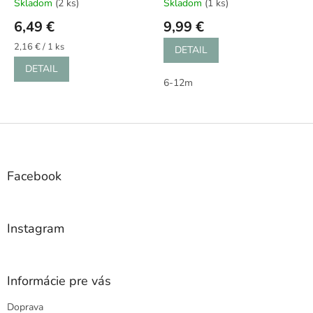
Skladom
(2 ks)
Skladom
(1 ks)
6,49 €
9,99 €
Jednotková
2,16 € / 1 ks
DETAIL
cena:
DETAIL
6-12m
Z
á
p
ä
Facebook
t
i
e
Instagram
Informácie pre vás
Doprava