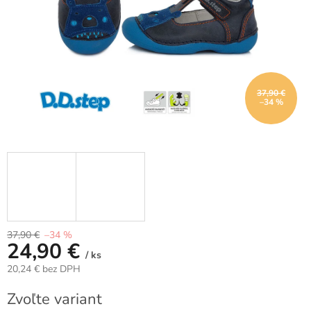
37,90 €
–34 %
37,90 €
–34 %
24,90 €
/ ks
20,24 € bez DPH
Jednotková
Zvoľte variant
cena: