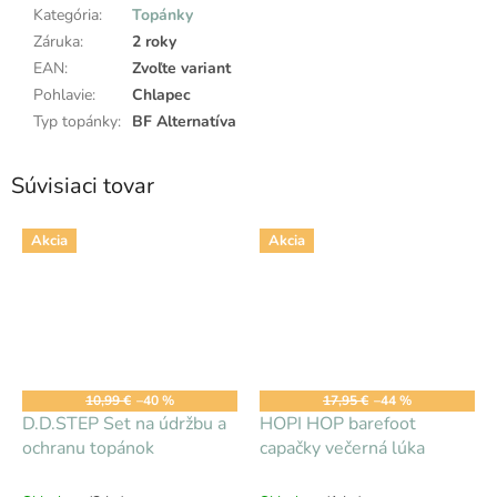
Kategória
:
Topánky
Záruka
:
2 roky
EAN
:
Zvoľte variant
Pohlavie
:
Chlapec
Typ topánky
:
BF Alternatíva
Súvisiaci tovar
Akcia
Akcia
10,99 €
–40 %
17,95 €
–44 %
D.D.STEP Set na údržbu a
HOPI HOP barefoot
ochranu topánok
capačky večerná lúka