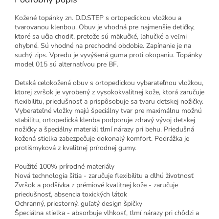
Kožené topánky zn. D.D.STEP s ortopedickou vložkou a
tvarovanou klenbou. Obuv je vhodná pre najmenšie detičky,
ktoré sa učia chodiť, pretože sú mäkučké, ľahučké a veľmi
ohybné. Sú vhodné na prechodné obdobie. Zapínanie je na
suchý zips. Vpredu je vyvýšená guma proti okopaniu. Topánky
model 015 sú alternatívou pre BF.
Detská celokožená obuv s ortopedickou vybarateľnou vložkou,
ktorej zvršok je vyrobený z vysokokvalitnej kože, ktorá zaručuje
flexibilitu, priedušnosť a prispôsobuje sa tvaru detskej nožičky.
Vyberateľné vložky majú špeciálny tvar pre maximálnu možnú
stabilitu, ortopedická klenba podporuje zdravý vývoj detskej
nožičky a špeciálny materiál tlmí nárazy pri behu. Priedušná
kožená stielka zabezpečuje dokonalý komfort. Podrážka je
protišmyková z kvalitnej prírodnej gumy.
Použité 100% prírodné materiály
Nová technologia šitia - zaručuje flexibilitu a dlhú životnosť
Zvršok a podšívka z prémiové kvalitnej kože - zaručuje
priedušnosť, absencia toxických látok
Ochranný, priestorný, guľatý design špičky
Špeciálna stielka - absorbuje vlhkosť, tlmí nárazy pri chôdzi a