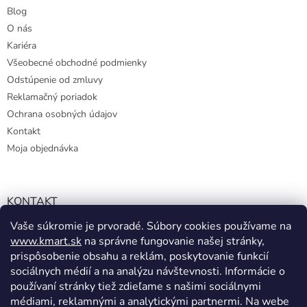
Blog
O nás
Kariéra
Všeobecné obchodné podmienky
Odstúpenie od zmluvy
Reklamačný poriadok
Ochrana osobných údajov
Kontakt
Moja objednávka
KONTAKT
Vaše súkromie je prvoradé. Súbory cookies používame na
info@kmart.sk
www.kmart.sk
na správne fungovanie našej stránky,
+421 947 979 193
prispôsobenie obsahu a reklám, poskytovanie funkcií
+421 947 979 193
sociálnych médií a na analýzu návštevnosti. Informácie o
používaní stránky tiež zdieľame s našimi sociálnymi
facebook.com/Kolieramarket
médiami, reklamnými a analytickými partnermi. Na webe