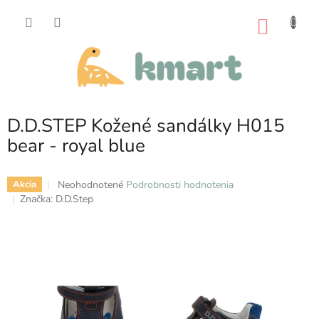
Prejsť
na
NÁKU
obsah
KOŠÍK
D.D.STEP Kožené sandálky H015
bear - royal blue
Priemerné
Neohodnotené
Podrobnosti hodnotenia
Akcia
hodnotenie
Značka:
D.D.Step
produktu
je
0,0
z
5
hviezdičiek.