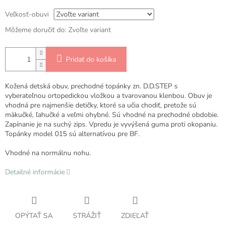
Veľkosť-obuvi
Môžeme doručiť do:
Zvoľte variant
Pridať do košíka
Kožená detská obuv, prechodné topánky zn. D.D.STEP s
vyberateľnou ortopedickou vložkou a tvarovanou klenbou. Obuv je
vhodná pre najmenšie detičky, ktoré sa učia chodiť, pretože sú
mäkučké, ľahučké a veľmi ohybné. Sú vhodné na prechodné obdobie.
Zapínanie je na suchý zips. Vpredu je vyvýšená guma proti okopaniu.
Topánky model 015 sú alternatívou pre BF.
Vhodné na normálnu nohu.
Detailné informácie
OPÝTAŤ SA
STRÁŽIŤ
ZDIEĽAŤ