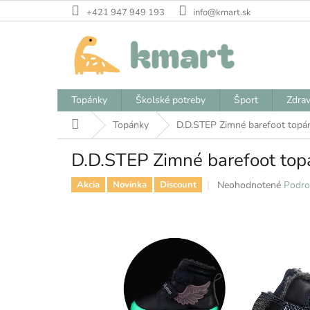
Prejsť
+421 947 949 193
info@kmart.sk
na
obsah
Topánky
Školské potreby
Šport
Zdrav
Domov
Topánky
D.D.STEP Zimné barefoot topán
D.D.STEP Zimné barefoot top
Priemerné
Neohodnotené
Podro
Akcia
Novinka
Discount
hodnotenie
produktu
je
0,0
z
5
hviezdičiek.