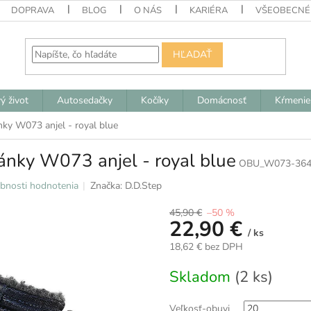
DOPRAVA
BLOG
O NÁS
KARIÉRA
VŠEOBECNÉ
HĽADAŤ
ý život
Autosedačky
Kočíky
Domácnosť
Kŕmenie
ky W073 anjel - royal blue
ánky W073 anjel - royal blue
OBU_W073-364
bnosti hodnotenia
Značka:
D.D.Step
45,90 €
–50 %
22,90 €
/ ks
18,62 € bez DPH
Jednotková
Skladom
(2 ks)
cena:
Veľkosť-obuvi