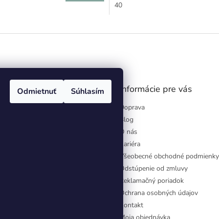
40
gram
Informácie pre vás
Odmietnuť
Súhlasím
Doprava
Blog
O nás
Kariéra
Všeobecné obchodné podmienky
Odstúpenie od zmluvy
Reklamačný poriadok
Ochrana osobných údajov
Kontakt
Moja objednávka