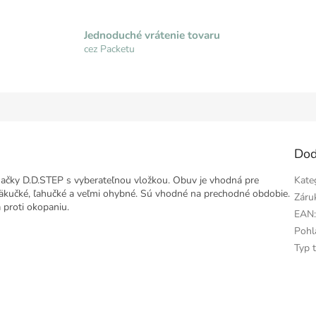
Jednoduché vrátenie tovaru
cez Packetu
Dod
načky D.D.STEP s vyberateľnou vložkou. Obuv je vhodná pre
Kate
 mäkučké, ľahučké a veľmi ohybné. Sú vhodné na prechodné obdobie.
Záru
 proti okopaniu.
EAN
Pohl
Typ 