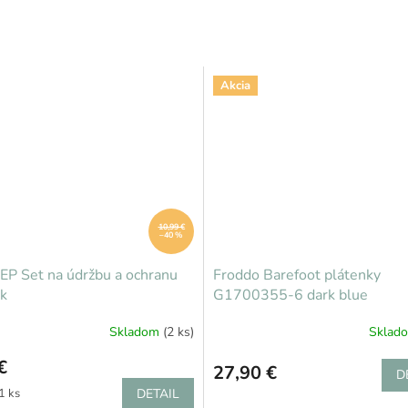
Akcia
10,99 €
–40 %
EP Set na údržbu a ochranu
Froddo Barefoot plátenky
k
G1700355-6 dark blue
Skladom
(2 ks)
Sklad
€
27,90 €
D
ová
1 ks
DETAIL