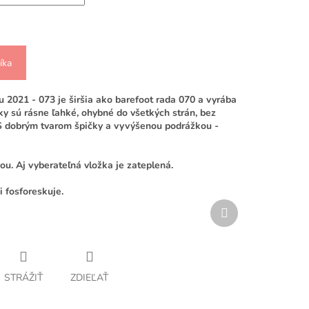
íka
 2021 - 073 je širšia ako barefoot rada 070 a vyrába
ky sú rásne ľahké, ohybné do všetkých strán, bez
 S dobrým tvarom špičky a vyvýšenou podrážkou -
u. Aj vyberateľná vložka je zateplená.
 fosforeskuje.
Ďalší
produkt
STRÁŽIŤ
ZDIEĽAŤ