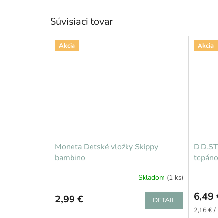
Súvisiaci tovar
Akcia
Akcia
Moneta Detské vložky Skippy
D.D.ST
bambino
topáno
Skladom
(1 ks)
6,49 
2,99 €
DETAIL
Jednotk
2,16 € / 
cena: