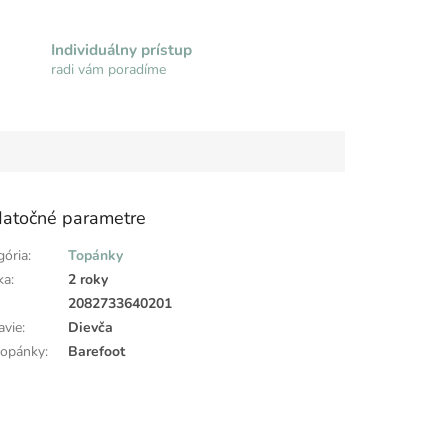
Individuálny prístup
radi vám poradíme
atočné parametre
gória
:
Topánky
ka
:
2 roky
:
2082733640201
avie
:
Dievča
topánky
:
Barefoot