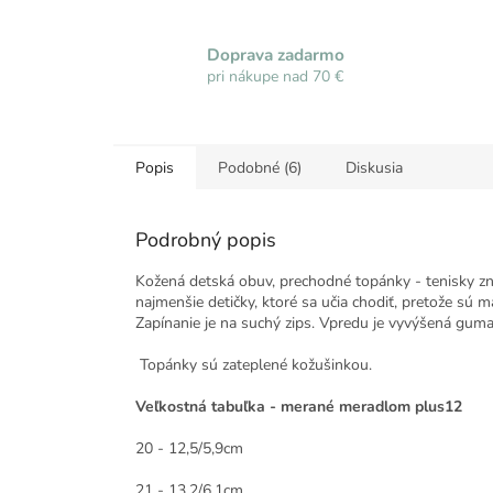
Doprava zadarmo
pri nákupe nad 70 €
Popis
Podobné (6)
Diskusia
Podrobný popis
Kožená detská obuv, prechodné topánky - tenisky z
najmenšie detičky, ktoré sa učia chodiť, pretože sú
Zapínanie je na suchý zips. Vpredu je vyvýšená guma
Topánky sú zateplené kožušinkou.
Veľkostná tabuľka - merané meradlom plus12
20 - 12,5/5,9cm
21 - 13,2/6,1cm