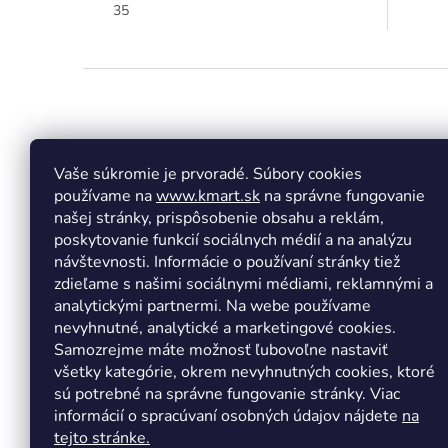
35
Z
á
p
ä
t
Vaše súkromie je prvoradé. Súbory cookies
Facebook
Insta
i
používame na
www.kmart.sk
na správne fungovanie
e
našej stránky, prispôsobenie obsahu a reklám,
poskytovanie funkcií sociálnych médií a na analýzu
návštevnosti. Informácie o používaní stránky tiež
zdieľame s našimi sociálnymi médiami, reklamnými a
analytickými partnermi. Na webe používame
nevyhnutné, analytické a marketingové cookies.
Samozrejme máte možnosť ľubovoľne nastaviť
všetky kategórie, okrem nevyhnutných cookies, ktoré
sú potrebné na správne fungovanie stránky. Viac
informácií o spracúvaní osobných údajov nájdete
na
tejto stránke.