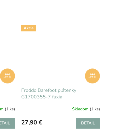
Akcia
38 €
36 €
–26 %
–22 %
Froddo Barefoot plátenky
G1700355-7 fuxia
om
(1 ks)
Skladom
(1 ks)
27,90 €
ETAIL
DETAIL