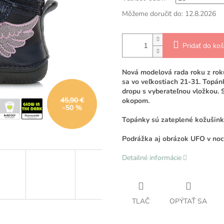
Môžeme doručiť do:
12.8.2026
Pridať do koš
Nová modelová rada roku z roku
sa vo veľkostiach 21-31. Topán
dropu s vyberateľnou vložkou.
45,90 €
okopom.
–50 %
Topánky sú zateplené kožušinko
Podrážka aj obrázok UFO v noci
Detailné informácie
TLAČ
OPÝTAŤ SA