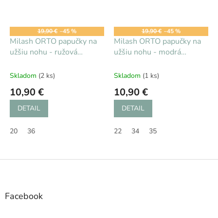
19,90 €
–45 %
19,90 €
–45 %
Milash ORTO papučky na
Milash ORTO papučky na
užšiu nohu - ružová
užšiu nohu - modrá
holubica
holubica
Skladom
(2 ks)
Skladom
(1 ks)
10,90 €
10,90 €
DETAIL
DETAIL
20
36
22
34
35
Z
á
p
ä
Facebook
t
i