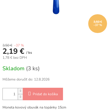
3,50 €
–37 %
3,50 €
–37 %
2,19 €
/ ks
1,78 € bez DPH
Jednotková
Skladom
(3 ks)
cena:
Môžeme doručiť do:
12.8.2026
Pridať do košíka
Moneta kovový obuvák na topánky 15cm