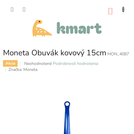
Prejsť
na
NÁKU
obsah
KOŠÍK
Moneta Obuvák kovový 15cm
MON_4087
Priemerné
Neohodnotené
Podrobnosti hodnotenia
Akcia
hodnotenie
Značka:
Moneta
produktu
je
0,0
z
5
hviezdičiek.