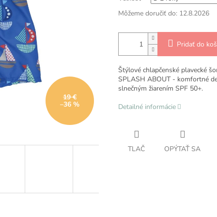
Môžeme doručiť do:
12.8.2026
Pridať do koš
Štýlové chlapčenské plavecké šor
SPLASH ABOUT - komfortné dets
slnečným žiarením SPF 50+.
19 €
–36 %
Detailné informácie
TLAČ
OPÝTAŤ SA