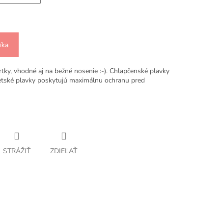
íka
tky, vhodné aj na bežné nosenie :-). Chlapčenské plavky
ké plavky poskytujú maximálnu ochranu pred
STRÁŽIŤ
ZDIEĽAŤ