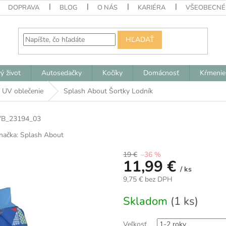
DOPRAVA
BLOG
O NÁS
KARIÉRA
VŠEOBECNÉ
HĽADAŤ
ý život
Autosedačky
Kočíky
Domácnosť
Kŕmenie
a UV oblečenie
Splash About Šortky Lodník
YB_23194_03
načka:
Splash About
19 €
–36 %
11,99 €
/ ks
9,75 € bez DPH
Jednotková
Skladom
(1 ks)
cena:
Veľkosť