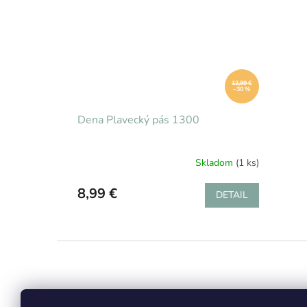
12,99 €
–30 %
Dena Plavecký pás 1300
Skladom
(1 ks)
8,99 €
DETAIL
Z
á
p
ä