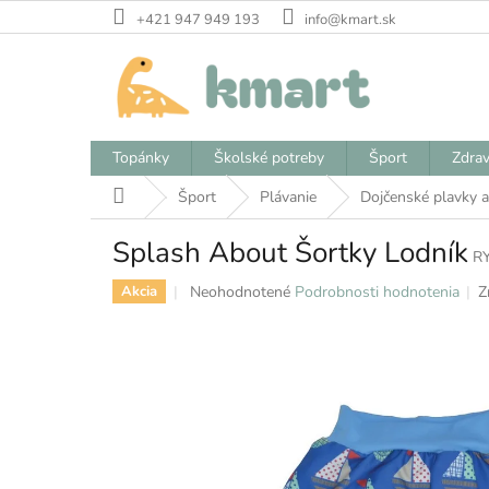
Prejsť
+421 947 949 193
info@kmart.sk
na
obsah
Topánky
Školské potreby
Šport
Zdrav
Domov
Šport
Plávanie
Dojčenské plavky 
Splash About Šortky Lodník
R
Priemerné
Neohodnotené
Podrobnosti hodnotenia
Z
Akcia
hodnotenie
produktu
je
0,0
z
5
hviezdičiek.