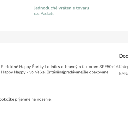
Jednoduché vrátenie tovaru
cez Packetu
Dod
mi! Perfektné Happy Šortky Lodník s ochranným faktorom SPF50+! A
Kate
 Happy Nappy - vo Veľkej Británii
najpredávanejšie
opakovane
EAN
pokožke príjemné na nosenie.