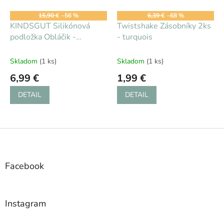
15,90 €
–56 %
6,39 €
–68 %
KINDSGUT Silikónová
Twistshake Zásobníky 2ks
podložka Obláčik -
- turquois
tmavosivý
Skladom
(1 ks)
Skladom
(1 ks)
6,99 €
1,99 €
DETAIL
DETAIL
Z
á
p
ä
Facebook
t
i
e
Instagram