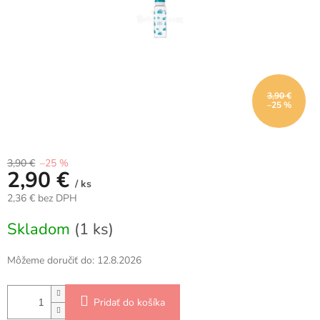
3,90 €
–25 %
3,90 €
–25 %
2,90 €
/ ks
2,36 € bez DPH
Jednotková
Skladom
(1 ks)
cena:
Môžeme doručiť do:
12.8.2026
Pridať do košíka