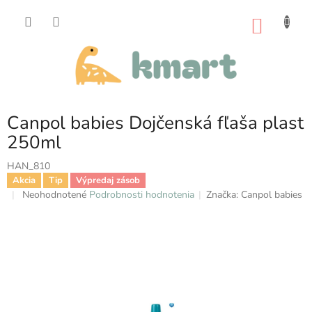
Prejsť
na
NÁKU
obsah
KOŠÍK
Canpol babies Dojčenská fľaša plast
250ml
HAN_810
Akcia
Tip
Výpredaj zásob
Priemerné
Neohodnotené
Podrobnosti hodnotenia
Značka:
Canpol babies
hodnotenie
produktu
je
0,0
z
5
hviezdičiek.