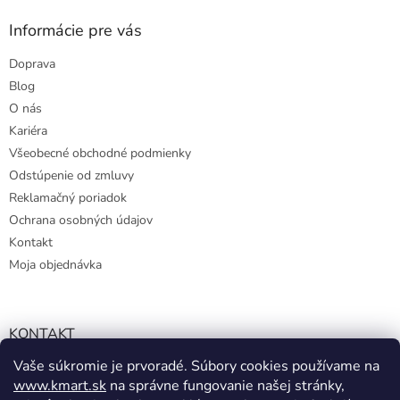
Informácie pre vás
Doprava
Blog
O nás
Kariéra
Všeobecné obchodné podmienky
Odstúpenie od zmluvy
Reklamačný poriadok
Ochrana osobných údajov
Kontakt
Moja objednávka
KONTAKT
Vaše súkromie je prvoradé. Súbory cookies používame na
info@kmart.sk
www.kmart.sk
na správne fungovanie našej stránky,
+421 947 979 193