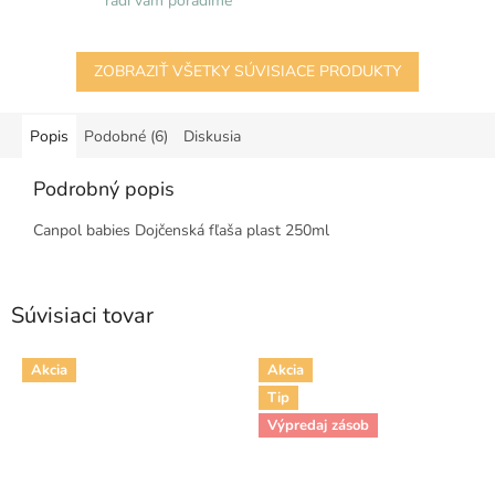
radi vám poradíme
ZOBRAZIŤ VŠETKY SÚVISIACE PRODUKTY
Popis
Podobné (6)
Diskusia
Podrobný popis
Canpol babies Dojčenská fľaša plast 250ml
Súvisiaci tovar
Akcia
Akcia
Tip
Výpredaj zásob