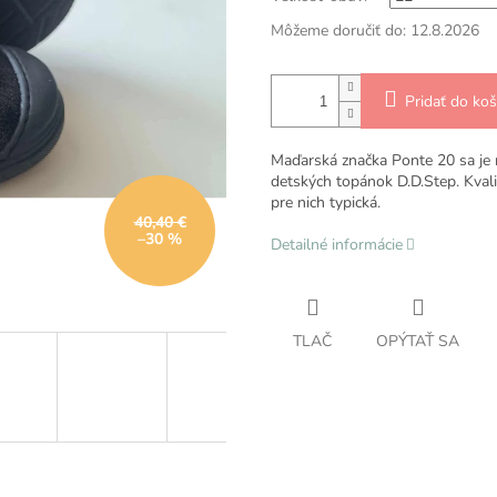
Môžeme doručiť do:
12.8.2026
Pridať do koš
Maďarská značka Ponte 20 sa je 
detských topánok D.D.Step. Kval
pre nich typická.
40,40 €
–30 %
Detailné informácie
TLAČ
OPÝTAŤ SA