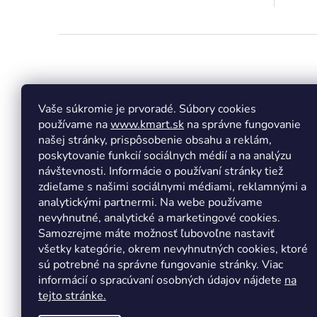
Z
á
p
ä
t
Vaše súkromie je prvoradé. Súbory cookies
Facebook
Insta
i
používame na
www.kmart.sk
na správne fungovanie
e
našej stránky, prispôsobenie obsahu a reklám,
poskytovanie funkcií sociálnych médií a na analýzu
návštevnosti. Informácie o používaní stránky tiež
zdieľame s našimi sociálnymi médiami, reklamnými a
analytickými partnermi. Na webe používame
nevyhnutné, analytické a marketingové cookies.
Samozrejme máte možnosť ľubovoľne nastaviť
všetky kategórie, okrem nevyhnutných cookies, ktoré
sú potrebné na správne fungovanie stránky. Viac
informácií o spracúvaní osobných údajov nájdete
na
tejto stránke.