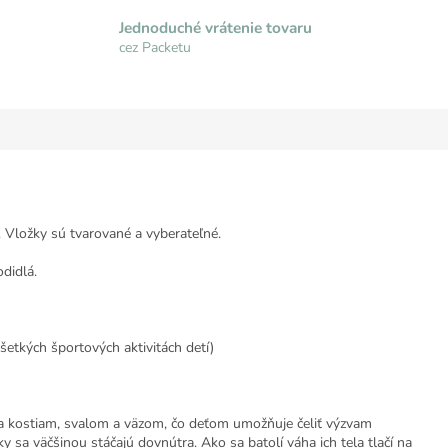
Jednoduché vrátenie tovaru
cez Packetu
 Vložky sú tvarované a vyberateľné.
didlá.
šetkých športových aktivitách detí)
sa kostiam, svalom a väzom, čo deťom umožňuje čeliť výzvam
y sa väčšinou stáčajú dovnútra. Ako sa batolí váha ich tela tlačí na