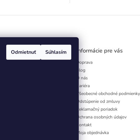
gram
Informácie pre vás
Odmietnuť
Súhlasím
Doprava
Blog
O nás
Kariéra
Všeobecné obchodné podmienky
Odstúpenie od zmluvy
Reklamačný poriadok
Ochrana osobných údajov
Kontakt
Moja objednávka