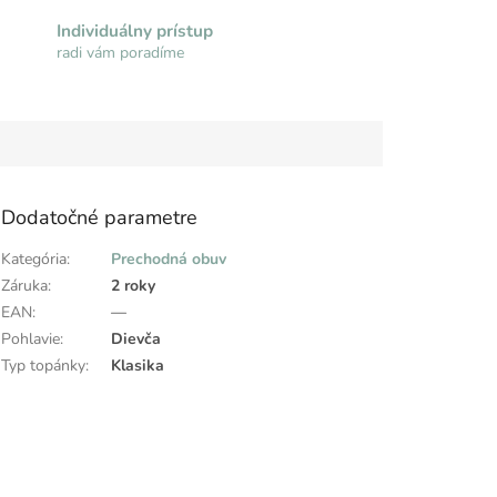
Individuálny prístup
radi vám poradíme
Dodatočné parametre
Kategória
:
Prechodná obuv
Záruka
:
2 roky
EAN
:
—
Pohlavie
:
Dievča
Typ topánky
:
Klasika