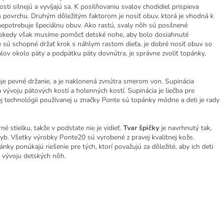
sti silnejú a vyvíjajú sa. K posilňovaniu svalov chodidiel prispieva
 povrchu. Druhým dôležitým faktorom je nosiť obuv, ktorá je vhodná k
 nepotrebuje špeciálnu obuv. Ako rastú, svaly nôh sú posilnené
 Niekedy však musíme pomôcť detské nohe, aby bolo dosiahnuté
ie sú schopné držať krok s náhlym rastom dieťa, je dobré nosiť obuv so
lov okolo päty a podpätku päty dovnútra, je správne zvoliť topánky,
ťuje pevné držanie, a je naklonená zvnútra smerom von. Supinácia
vývoju pätových kostí a holenných kostí. Supinácia je liečba pre
j technológii používanej u značky Ponte sú topánky módne a deti je rady
 stielku, takže v podstate nie je vidieť.
Tvar špičky
je navrhnutý tak,
hyb. Všetky výrobky Ponte20 sú vyrobené z pravej kvalitnej kože.
y ponúkajú riešenie pre tých, ktorí považujú za dôležité, aby ich deti
u vývoju detských nôh.