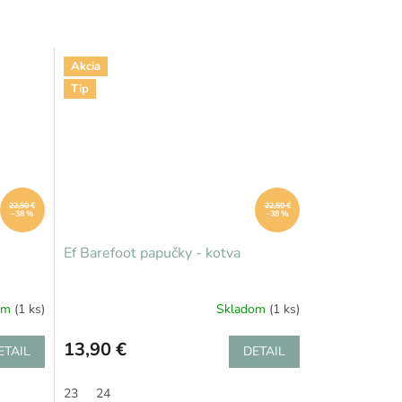
Akcia
Tip
22,50 €
22,50 €
–38 %
–38 %
Ef Barefoot papučky - kotva
om
(1 ks)
Skladom
(1 ks)
13,90 €
ETAIL
DETAIL
23
24