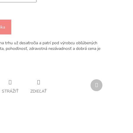
íka
na trhu už desaťročia a patrí pod výrobcu obľúbených
ita, pohodlnosť, zdravotná nezávadnosť a dobrá cena je
Ďalší
produkt
STRÁŽIŤ
ZDIEĽAŤ