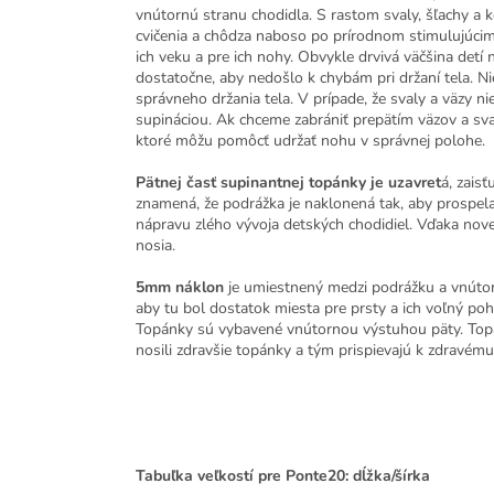
vnútornú stranu chodidla. S rastom svaly, šľachy a ko
cvičenia a chôdza naboso po prírodnom stimulujúcim
ich veku a pre ich nohy. Obvykle drvivá väčšina detí
dostatočne, aby nedošlo k chybám pri držaní tela.
správneho držania tela. V prípade, že svaly a väzy n
supináciou. Ak chceme zabrániť prepätím väzov a sva
ktoré môžu pomôcť udržať nohu v správnej polohe.
Pätnej časť supinantnej topánky je uzavret
á, zais
znamená, že podrážka je naklonená tak, aby prospela 
nápravu zlého vývoja detských chodidiel. Vďaka nove
nosia.
5mm náklon
je umiestnený medzi podrážku a vnútorné
aby tu bol dostatok miesta pre prsty a ich voľný po
Topánky sú vybavené vnútornou výstuhou päty. Topánk
nosili zdravšie topánky a tým prispievajú k zdravém
Tabuľka veľkostí pre Ponte20: dĺžka/šírka