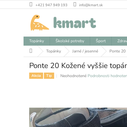
Prejsť
+421 947 949 193
info@kmart.sk
na
obsah
Topánky
Školské potreby
Šport
Zdrav
Domov
Topánky
Jarné / jesenné
Ponte 20 
Ponte 20 Kožené vyššie topá
Priemerné
Neohodnotené
Podrobnosti hodnoten
Akcia
Tip
hodnotenie
produktu
je
0,0
z
5
hviezdičiek.