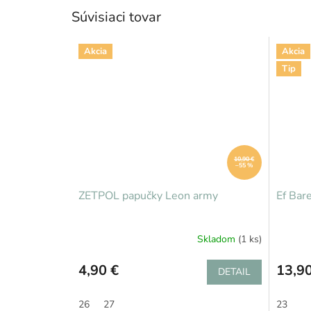
Súvisiaci tovar
Akcia
Akcia
Tip
10,90 €
–55 %
ZETPOL papučky Leon army
Ef Bare
Skladom
(1 ks)
4,90 €
13,90
DETAIL
26
27
23