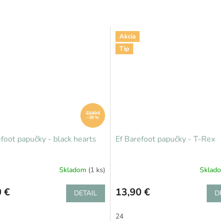
Akcia
Tip
22,50 €
–38 %
foot papučky - black hearts
Ef Barefoot papučky - T-Rex
Skladom
(1 ks)
Sklad
 €
13,90 €
DETAIL
D
24