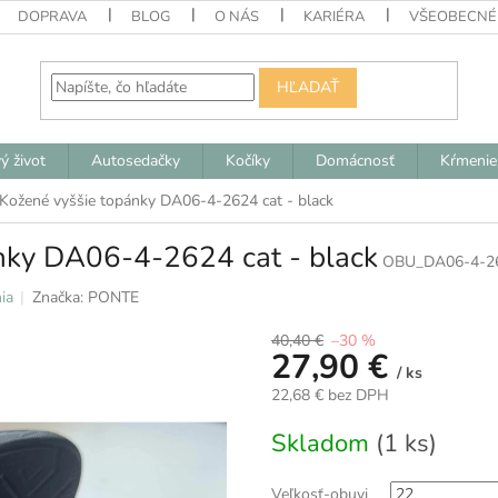
DOPRAVA
BLOG
O NÁS
KARIÉRA
VŠEOBECNÉ
HĽADAŤ
ý život
Autosedačky
Kočíky
Domácnosť
Kŕmenie
Kožené vyššie topánky DA06-4-2624 cat - black
nky DA06-4-2624 cat - black
OBU_DA06-4-26
ia
Značka:
PONTE
40,40 €
–30 %
27,90 €
/ ks
22,68 € bez DPH
Jednotková
Skladom
(1 ks)
cena:
Veľkosť-obuvi