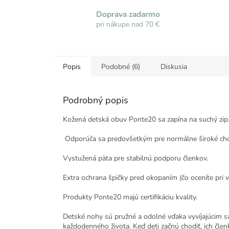
Doprava zadarmo
pri nákupe nad 70 €
Popis
Podobné (6)
Diskusia
Podrobný popis
Kožená detská obuv Ponte20 sa zapína na suchý zip.
Odporúča sa predovšetkým pre normálne široké cho
Vystužená päta pre stabilnú podporu členkov.
Extra ochrana špičky pred okopaním (čo oceníte pri v
Produkty Ponte20 majú certifikáciu kvality
.
Detské nohy sú pružné a odolné vďaka vyvíjajúcim 
každodenného života. Keď deti začnú chodiť, ich členk