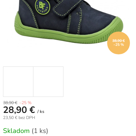
38,90 €
–25 %
38,90 €
–25 %
28,90 €
/ ks
23,50 € bez DPH
Jednotková
Skladom
(1 ks)
cena: