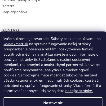
Ochrana osobných údajov
Kontakt
Moja objednávka
KONTAKT
Vaše súkromie je prvoradé. Súbory cookies používame na
info@kmart.sk
www.kmart.sk
na správne fungovanie našej stránky,
+421 947 979 193
prispôsobenie obsahu a reklám, poskytovanie funkcií
+421 947 979 193
sociálnych médií a na analýzu návštevnosti. Informácie o
používaní stránky tiež zdieľame s našimi sociálnymi
facebook.com/Kolieramarket
médiami, reklamnými a analytickými partnermi. Na webe
používame nevyhnutné, analytické a marketingové
cookies. Samozrejme máte možnosť ľubovoľne nastaviť
všetky kategórie, okrem nevyhnutných cookies, ktoré sú
potrebné na správne fungovanie stránky. Viac informácií o
spracúvaní osobných údajov nájdete
na tejto stránke.
Vytvoril Shoptet
Nastavenie