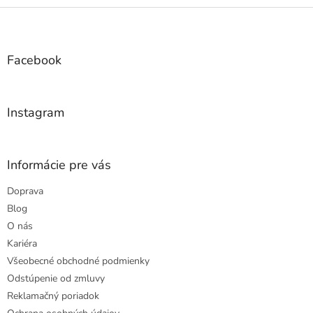
Z
á
p
ä
Facebook
t
i
e
Instagram
Informácie pre vás
Doprava
Blog
O nás
Kariéra
Všeobecné obchodné podmienky
Odstúpenie od zmluvy
Reklamačný poriadok