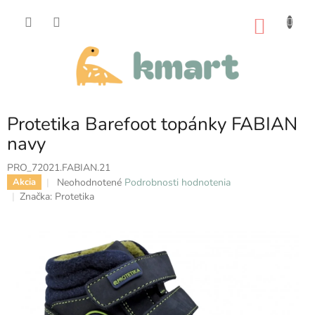
Prejsť
na
NÁKU
obsah
KOŠÍK
Protetika Barefoot topánky FABIAN
navy
PRO_72021.FABIAN.21
Priemerné
Neohodnotené
Podrobnosti hodnotenia
Akcia
hodnotenie
Značka:
Protetika
produktu
je
0,0
z
5
hviezdičiek.