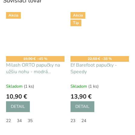
Súvisiaci tovar
Akcia
Akcia
Tip
19,90 €
–45 %
22,50 €
–38 %
Milash ORTO papučky na
Ef Barefoot papučky -
užšiu nohu - modrá
Speedy
holubica
Skladom
(1 ks)
Skladom
(1 ks)
10,90 €
13,90 €
DETAIL
DETAIL
22
34
35
23
24