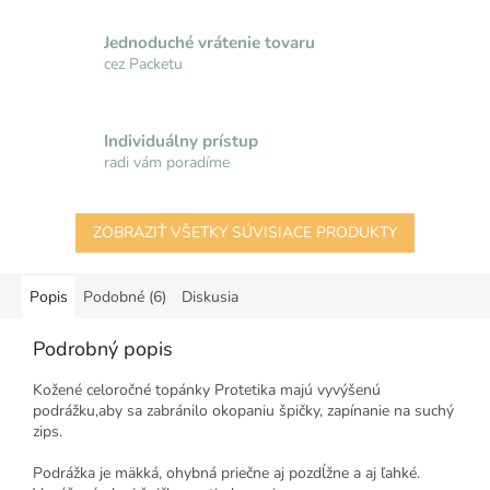
Jednoduché vrátenie tovaru
cez Packetu
Individuálny prístup
radi vám poradíme
ZOBRAZIŤ VŠETKY SÚVISIACE PRODUKTY
Popis
Podobné (6)
Diskusia
Podrobný popis
Kožené celoročné topánky Protetika majú vyvýšenú
podrážku,aby sa zabránilo okopaniu špičky, zapínanie na suchý
zips.
Podrážka je mäkká, ohybná priečne aj pozdĺžne a aj ľahké.