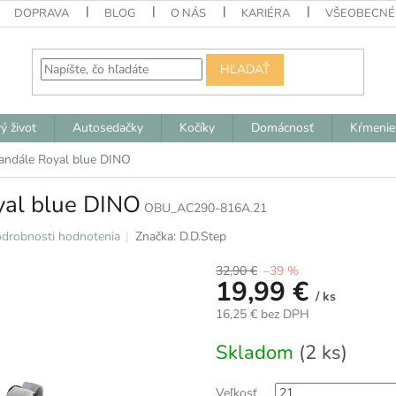
DOPRAVA
BLOG
O NÁS
KARIÉRA
VŠEOBECNÉ
HĽADAŤ
ý život
Autosedačky
Kočíky
Domácnosť
Kŕmenie
andále Royal blue DINO
yal blue DINO
OBU_AC290-816A.21
drobnosti hodnotenia
Značka:
D.D.Step
32,90 €
–39 %
19,99 €
/ ks
16,25 € bez DPH
Jednotková
Skladom
(2 ks)
cena:
Veľkosť