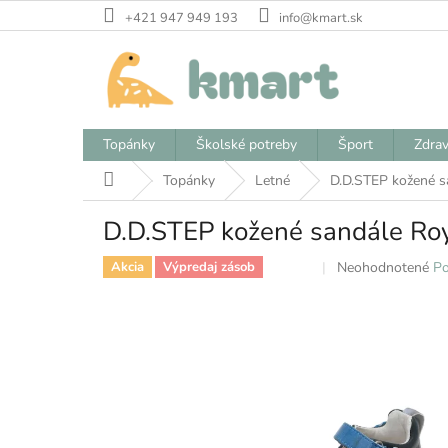
Prejsť
+421 947 949 193
info@kmart.sk
na
obsah
Topánky
Školské potreby
Šport
Zdrav
Domov
Topánky
Letné
D.D.STEP kožené s
D.D.STEP kožené sandále Ro
Priemerné
Neohodnotené
Po
Akcia
Výpredaj zásob
Zľava
hodnotenie
produktu
je
0,0
z
5
hviezdičiek.