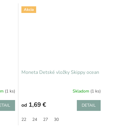
Akcia
Moneta Detské vložky Skippy ocean
om
(1 ks)
Skladom
(1 ks)
1,69 €
od
ETAIL
DETAIL
22
24
27
30