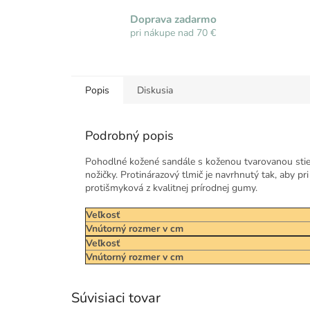
Doprava zadarmo
pri nákupe nad 70 €
Popis
Diskusia
Podrobný popis
Pohodlné kožené sandále s koženou tvarovanou stiel
nožičky. Protinárazový tlmič je navrhnutý tak, aby pr
protišmyková z kvalitnej prírodnej gumy.
Veľkosť
Vnútorný rozmer v cm
Veľkosť
Vnútorný rozmer v cm
Súvisiaci tovar