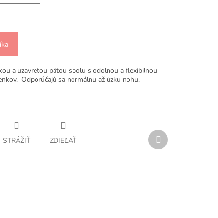
íka
kou a uzavretou pätou spolu s odolnou a flexibilnou
enkov. Odporúčajú sa normálnu až úzku nohu.
Ďalší
STRÁŽIŤ
ZDIEĽAŤ
produkt