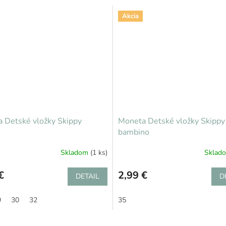
Akcia
 Detské vložky Skippy
Moneta Detské vložky Skippy
o
bambino
Skladom
(1 ks)
Sklad
€
2,99 €
DETAIL
D
9
30
32
35