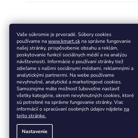
Z
á
p
ä
t
Vaše súkromie je prvoradé. Súbory cookies
Facebook
Insta
i
používame na
www.kmart.sk
na správne fungovanie
e
našej stránky, prispôsobenie obsahu a reklám,
poskytovanie funkcií sociálnych médií a na analýzu
návštevnosti. Informácie o používaní stránky tiež
zdieľame s našimi sociálnymi médiami, reklamnými a
analytickými partnermi. Na webe používame
nevyhnutné, analytické a marketingové cookies.
Samozrejme máte možnosť ľubovoľne nastaviť
všetky kategórie, okrem nevyhnutných cookies, ktoré
sú potrebné na správne fungovanie stránky. Viac
informácií o spracúvaní osobných údajov nájdete
na
tejto stránke.
Nastavenie