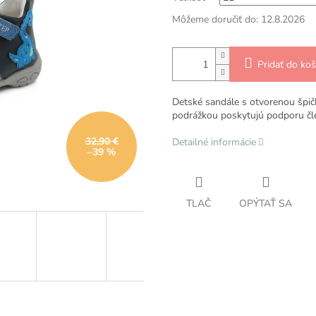
Môžeme doručiť do:
12.8.2026
Pridať do koš
Detské sandále s otvorenou špič
podrážkou poskytujú podporu čl
32,90 €
Detailné informácie
–39 %
TLAČ
OPÝTAŤ SA