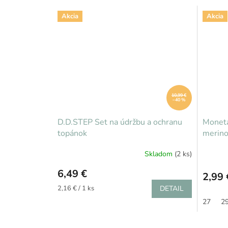
Akcia
Akcia
10,99 €
–40 %
D.D.STEP Set na údržbu a ochranu
Moneta
topánok
merin
Skladom
(2 ks)
6,49 €
2,99 
Jednotková
2,16 € / 1 ks
DETAIL
cena:
27
2