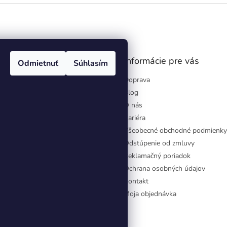
gram
Informácie pre vás
Odmietnuť
Súhlasím
Doprava
Blog
O nás
Kariéra
Všeobecné obchodné podmienky
Odstúpenie od zmluvy
Reklamačný poriadok
Ochrana osobných údajov
Kontakt
Moja objednávka