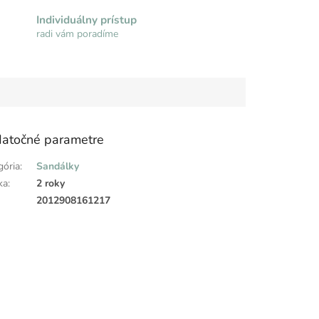
Individuálny prístup
radi vám poradíme
atočné parametre
gória
:
Sandálky
ka
:
2 roky
:
2012908161217