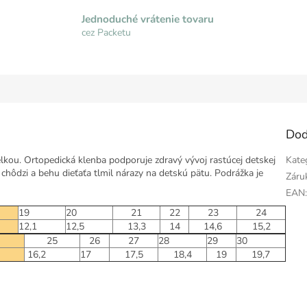
Jednoduché vrátenie tovaru
cez Packetu
Dod
kou. Ortopedická klenba podporuje zdravý vývoj rastúcej detskej
Kate
i chôdzi a behu dieťaťa tlmil nárazy na detskú pätu. Podrážka je
Záru
EAN
19
20
21
22
23
24
12,1
12,5
13,3
14
14,6
15,2
25
26
27
28
29
30
16,2
17
17,5
18,4
19
19,7