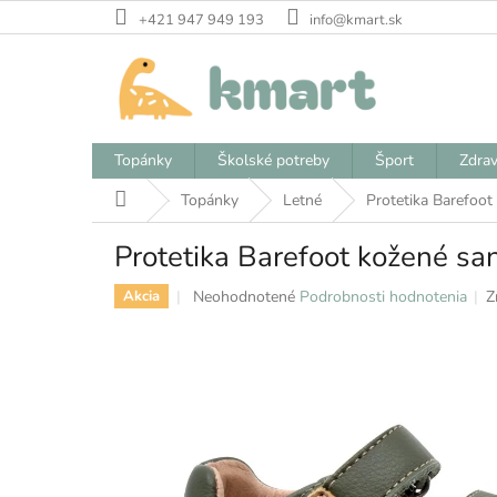
Prejsť
+421 947 949 193
info@kmart.sk
na
obsah
Topánky
Školské potreby
Šport
Zdrav
Domov
Topánky
Letné
Protetika Barefoot
Protetika Barefoot kožené sa
Priemerné
Neohodnotené
Podrobnosti hodnotenia
Z
Akcia
hodnotenie
produktu
je
0,0
z
5
hviezdičiek.