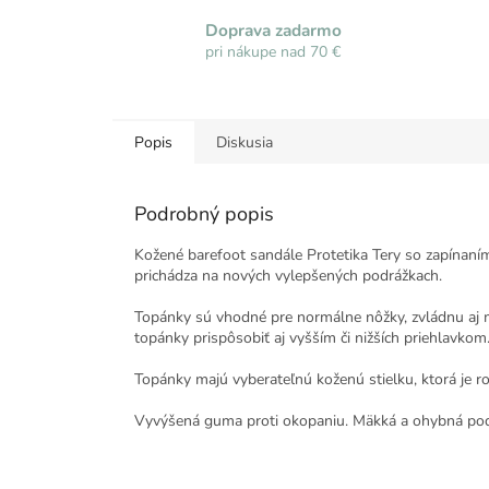
Doprava zadarmo
pri nákupe nad 70 €
Popis
Diskusia
Podrobný popis
Kožené barefoot sandále Protetika Tery so zapínaní
prichádza na nových vylepšených podrážkach.
Topánky sú vhodné pre normálne nôžky, zvládnu aj m
topánky prispôsobiť aj vyšším či nižších priehlavkom
Topánky majú vyberateľnú koženú stielku, ktorá je r
Vyvýšená guma proti okopaniu. Mäkká a ohybná pod