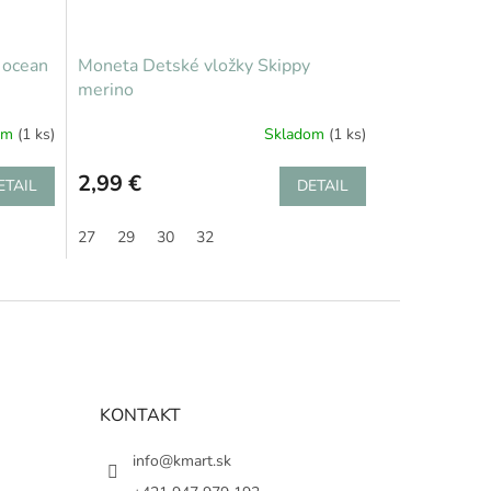
 ocean
Moneta Detské vložky Skippy
merino
om
(1 ks)
Skladom
(1 ks)
2,99 €
ETAIL
DETAIL
27
29
30
32
KONTAKT
info@kmart.sk