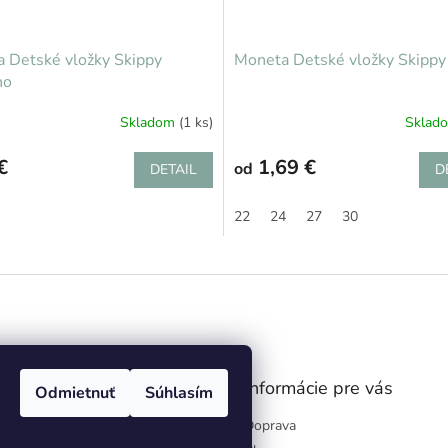
 Detské vložky Skippy
Moneta Detské vložky Skippy
no
Skladom
(1 ks)
Sklad
€
1,69 €
od
DETAIL
D
22
24
27
30
gram
Informácie pre vás
Odmietnuť
Súhlasím
Doprava