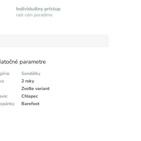
Individuálny prístup
radi vám poradíme
atočné parametre
gória
:
Sandálky
ka
:
2 roky
:
Zvoľte variant
avie
:
Chlapec
topánky
:
Barefoot