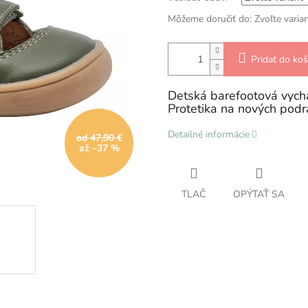
Môžeme doručiť do:
Zvoľte varia
Pridať do koš
Detská barefootová vych
Protetika na nových pod
Detailné informácie
od 47,90 €
až –37 %
TLAČ
OPÝTAŤ SA