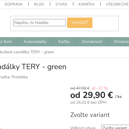
DOPRAVA
BLOG
O NÁS
KARIÉRA
VŠEOBECNÉ
HĽADAŤ
ý život
Autosedačky
Kočíky
Domácnosť
Kŕmenie
 kožené sandálky TERY - green
ndálky TERY - green
načka:
Protetika
od 47,90 €
až –37 %
od
29,90 €
/ ks
od
24,31 €
bez DPH
Jednotková
Zvoľte variant
cena:
Veľkosť-obuvi