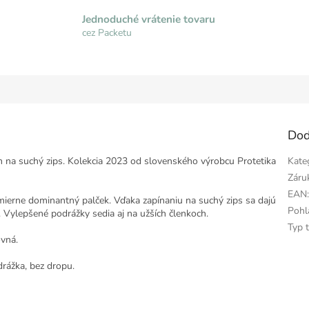
Jednoduché vrátenie tovaru
cez Packetu
Dod
m na suchý zips. Kolekcia 2023 od slovenského výrobcu Protetika
Kate
Záru
EAN
ierne dominantný palček. Vďaka zapínaniu na suchý zips sa dajú
Pohl
. Vylepšené podrážky sedia aj na užších členkoch.
Typ 
ovná.
rážka, bez dropu.