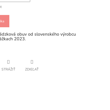
nt
íka
ádzková obuv od slovenského výrobcu
rážkach 2023.
STRÁŽIŤ
ZDIEĽAŤ