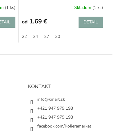
om
(1 ks)
Skladom
(1 ks)
1,69 €
od
ETAIL
DETAIL
22
24
27
30
KONTAKT
info@kmart.sk
+421 947 979 193
+421 947 979 193
facebook.com/Kolieramarket