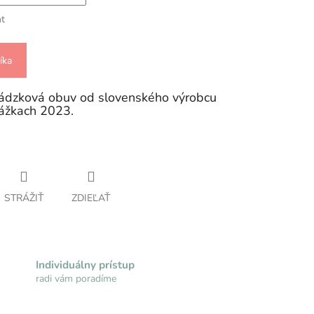
nt
íka
ádzková obuv od slovenského výrobcu
rážkach 2023.
STRÁŽIŤ
ZDIEĽAŤ
Individuálny prístup
radi vám poradíme