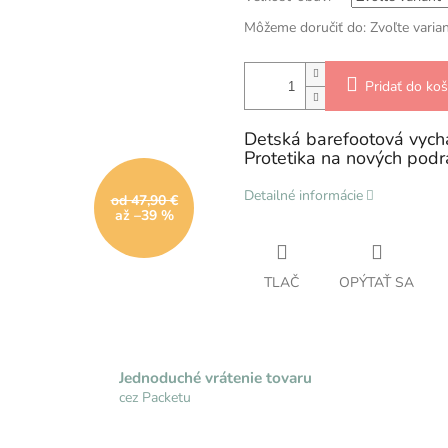
Môžeme doručiť do:
Zvoľte varia
Pridať do koš
Detská barefootová vych
Protetika na nových pod
Detailné informácie
od 47,90 €
až –39 %
TLAČ
OPÝTAŤ SA
Jednoduché vrátenie tovaru
cez Packetu