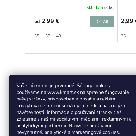
Skladom
(3 ks)
2,99 €
2,99 
od
DETAIL
35
37
43
35
Z
á
p
ä
t
Vaše súkromie je prvoradé. Súbory cookies
Facebook
Insta
i
používame na
www.kmart.sk
na správne fungovanie
e
našej stránky, prispôsobenie obsahu a reklám,
poskytovanie funkcií sociálnych médií a na analýzu
návštevnosti. Informácie o používaní stránky tiež
zdieľame s našimi sociálnymi médiami, reklamnými a
analytickými partnermi. Na webe používame
nevyhnutné, analytické a marketingové cookies.