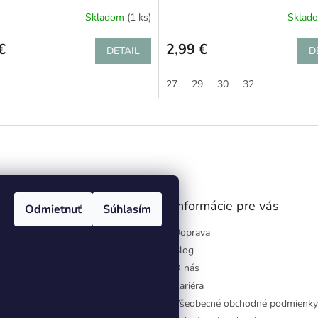
Skladom
(1 ks)
Sklad
€
2,99 €
DETAIL
D
27
29
30
32
gram
Informácie pre vás
Odmietnuť
Súhlasím
Doprava
Blog
O nás
Kariéra
Všeobecné obchodné podmienky