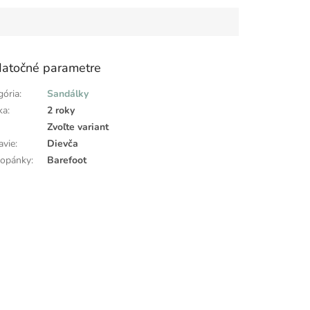
atočné parametre
gória
:
Sandálky
ka
:
2 roky
:
Zvoľte variant
avie
:
Dievča
topánky
:
Barefoot