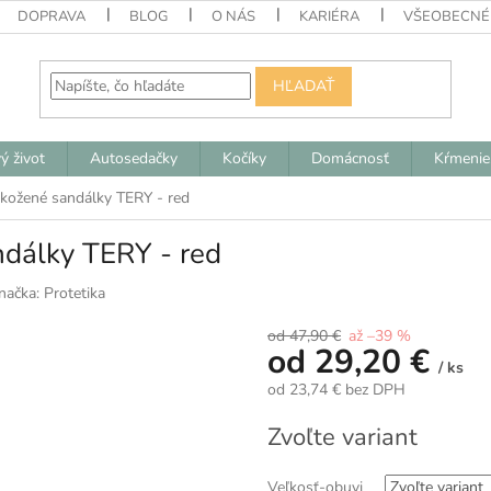
DOPRAVA
BLOG
O NÁS
KARIÉRA
VŠEOBECNÉ
HĽADAŤ
ý život
Autosedačky
Kočíky
Domácnosť
Kŕmenie
 kožené sandálky TERY - red
ndálky TERY - red
načka:
Protetika
od 47,90 €
až –39 %
od
29,20 €
/ ks
od
23,74 €
bez DPH
Jednotková
Zvoľte variant
cena:
Veľkosť-obuvi