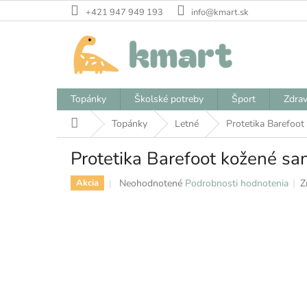
Prejsť
+421 947 949 193
info@kmart.sk
na
obsah
Topánky
Školské potreby
Šport
Zdrav
Domov
Topánky
Letné
Protetika Barefoot
Protetika Barefoot kožené sa
Priemerné
Neohodnotené
Podrobnosti hodnotenia
Z
Akcia
hodnotenie
produktu
je
0,0
z
5
hviezdičiek.