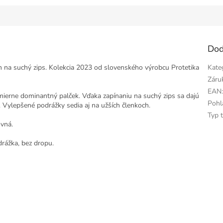
Dod
m na suchý zips. Kolekcia 2023 od slovenského výrobcu Protetika
Kate
Záru
EAN
ierne dominantný palček. Vďaka zapínaniu na suchý zips sa dajú
Pohl
. Vylepšené podrážky sedia aj na užších členkoch.
Typ 
ovná.
rážka, bez dropu.