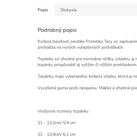
Popis
Diskusia
Podrobný popis
Kožené barefoot sandále Protetika Tery so zapínaní
prichádza na nových vylepšených podrážkach.
Topánky sú vhodné pre normálne nôžky, zvládnu aj m
topánky prispôsobiť aj vyšším či nižších priehlavkom
Topánky majú vyberateľnú koženú stielku, ktorá je r
Vyvýšená guma proti okopaniu. Mäkká a ohybná pod
Vnútorné rozmery topánky:
21 - 13,2cm/ 5,9 cm
22 - 13,9cm/ 6,1 cm