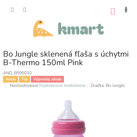
Prejsť
na
NÁKU
obsah
KOŠÍK
Bo Jungle sklenená fľaša s úchytmi
B-Thermo 150ml Pink
AND_B595010
Akcia
Tip
Výpredaj zásob
Priemerné
Neohodnotené
Podrobnosti hodnotenia
Značka:
Bo Jungle
hodnotenie
produktu
je
0,0
z
5
hviezdičiek.