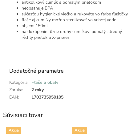
antikolikový
cumlík
s
pomalým
prietokom
neobsahuje
BPA
súčasťou
hygienické
viečko
a
rukoväte
vo farbe
fľaštičky
fľaše
aj
cumlíky
možno
sterilizovať
vo
vriacej
vode
objem
:
150ml
na dokúpenie
rôzne druhy
cumlíkov
:
pomalý
,
stredný
,
rýchly
prietok
a
X
-
prierez
Dodatočné parametre
Kategória
:
Fľaše a obaly
Záruka
:
2 roky
EAN
:
1703735950105
Súvisiaci tovar
Akcia
Akcia