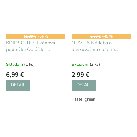
15,90 €
–56 %
5,50 €
–45 %
KINDSGUT Silikónová
NUVITA Nádoba a
podložka Obláčik -
dávkovač na sušené
tmavosivý
mlieko, Pastel Blue
Skladom
(1 ks)
Skladom
(2 ks)
6,99 €
2,99 €
DETAIL
DETAIL
Pastel green
Z
á
p