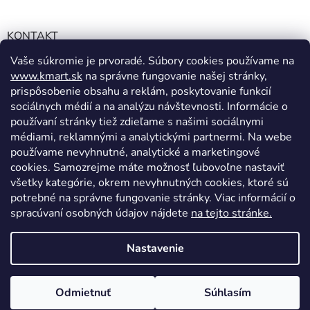
KONTAKT
Vaše súkromie je prvoradé. Súbory cookies používame na
info@kmart.sk
www.kmart.sk
na správne fungovanie našej stránky,
+421 947 979 193
prispôsobenie obsahu a reklám, poskytovanie funkcií
+421 947 979 193
sociálnych médií a na analýzu návštevnosti. Informácie o
používaní stránky tiež zdieľame s našimi sociálnymi
facebook.com/Kolieramarket
médiami, reklamnými a analytickými partnermi. Na webe
používame nevyhnutné, analytické a marketingové
cookies. Samozrejme máte možnosť ľubovoľne nastaviť
všetky kategórie, okrem nevyhnutných cookies, ktoré sú
potrebné na správne fungovanie stránky. Viac informácií o
spracúvaní osobných údajov nájdete
na tejto stránke.
Vytvoril Shoptet
Nastavenie
Copyright 2026
Kmart.sk
. Všetky práva vyhradené.
Upraviť
Odmietnuť
Súhlasím
nastavenie cookies