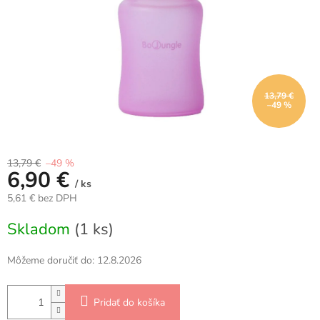
13,79 €
–49 %
13,79 €
–49 %
6,90 €
/ ks
5,61 € bez DPH
Jednotková
Skladom
(1 ks)
cena:
Môžeme doručiť do:
12.8.2026
Pridať do košíka