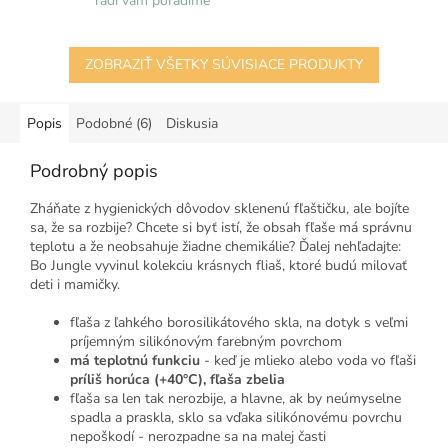
radi vám poradíme
ZOBRAZIŤ VŠETKY SÚVISIACE PRODUKTY
Popis
Podobné (6)
Diskusia
Podrobný popis
Zháňate
z hygienických
dôvodov
sklenenú
fľaštičku
,
ale bojíte
sa
,
že
sa
rozbije
?
Chcete
si
byť
istí
,
že obsah
fľaše
má
správnu
teplotu
a
že
neobsahuje
žiadne chemikálie
?
Ďalej
nehľadajte
:
Bo
Jungle
vyvinul
kolekciu
krásnych
fliaš, ktoré
budú milovať
deti i
mamičky
.
fľaša
z ľahkého
borosilikátového
skla
,
na
dotyk
s
veľmi
príjemným
silikónovým
farebným
povrchom
má
teplotnú
funkciu
-
keď
je mlieko
alebo voda
vo fľaši
príliš horúca
(
+
40
°
C
)
,
fľaša
zbelia
fľaša
sa
len tak
nerozbije
,
a hlavne
,
ak by
neúmyselne
spadla
a
praskla
,
sklo
sa vďaka
silikónovému
povrchu
nepoškodí
-
nerozpadne
sa
na
malej
časti