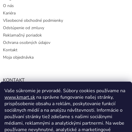
O nás
Kariéra
Všeobecné obchodné podmienky
Odstúpenie od zmluvy
Reklamačný poriadok
Ochrana osobných údajov
Kontakt
Moja objednávka
KONTAKT
Vaše súkromie je prvoradé. Súbory cookies používame na
info@kmart.sk
www.kmart.sk
na správne fungovanie našej stránky,
+421 947 979 193
prispôsobenie obsahu a reklám, poskytovanie funkcií
+421 947 979 193
sociálnych médií a na analýzu návštevnosti. Informácie o
používaní stránky tiež zdieľame s našimi sociálnymi
facebook.com/Kolieramarket
médiami, reklamnými a analytickými partnermi. Na webe
používame nevyhnutné, analytické a marketingové