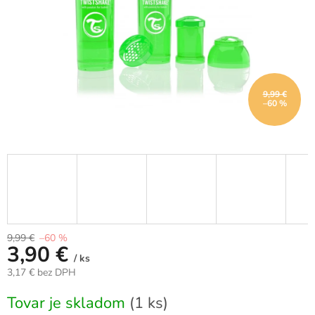
9,99 €
–60 %
9,99 €
–60 %
3,90 €
/ ks
3,17 € bez DPH
Jednotková
Tovar je skladom
(1 ks)
cena: