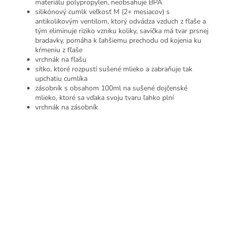
materiálu polypropylen, neobsahuje BPA
silikónový cumlk veľkosť M (2+ mesiacov) s
antikolikovým ventilom, ktorý odvádza vzduch z fľaše a
tým eliminuje riziko vzniku koliky, savička má tvar prsnej
bradavky, pomáha k ľahšiemu prechodu od kojenia ku
kŕmeniu z fľaše
vrchnák na fľašu
sítko, ktoré rozpustí sušené mlieko a zabraňuje tak
upchatiu cumlíka
zásobník s obsahom 100ml na sušené dojčenské
mlieko, ktoré sa vďaka svoju tvaru ľahko plní
vrchnák na zásobník