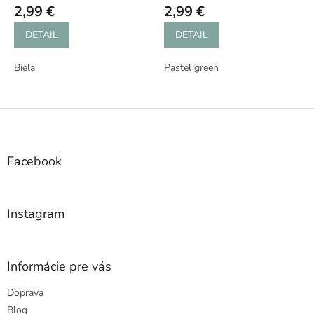
2,99 €
2,99 €
DETAIL
DETAIL
Biela
Pastel green
Z
á
p
ä
Facebook
t
i
e
Instagram
Informácie pre vás
Doprava
Blog