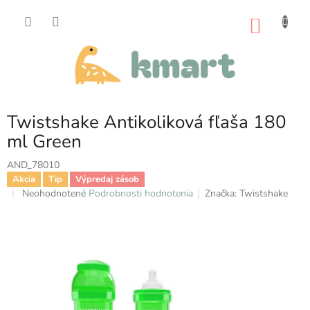
Prejsť
na
NÁKU
obsah
KOŠÍK
Twistshake Antikoliková fľaša 180
ml Green
AND_78010
Akcia
Tip
Výpredaj zásob
Priemerné
Neohodnotené
Podrobnosti hodnotenia
Značka:
Twistshake
hodnotenie
produktu
je
0,0
z
5
hviezdičiek.