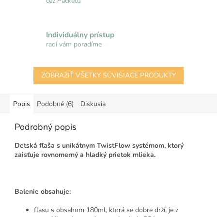
cez Packetu
Individuálny prístup
radi vám poradíme
ZOBRAZIŤ VŠETKY SÚVISIACE PRODUKTY
Popis
Podobné (6)
Diskusia
Podrobný popis
Detská fľaša s unikátnym TwistFlow systémom, ktorý
zaisťuje rovnomerný a hladký prietok mlieka.
Balenie obsahuje:
fľasu s obsahom 180ml, ktorá se dobre drží, je z