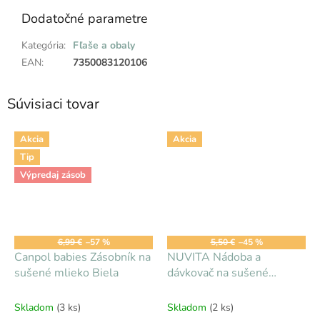
Dodatočné parametre
Kategória
:
Fľaše a obaly
EAN
:
7350083120106
Súvisiaci tovar
Akcia
Akcia
Tip
Výpredaj zásob
6,99 €
–57 %
5,50 €
–45 %
Canpol babies Zásobník na
NUVITA Nádoba a
sušené mlieko Biela
dávkovač na sušené
mlieko, Pastel Blue
Skladom
(3 ks)
Skladom
(2 ks)